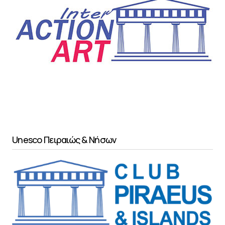
Unesco Πειραιώς & Νήσων