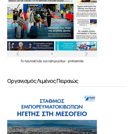
Τα
πρωτοσέλιδα
των
εφημερίδων
-
protoselida
Οργανισμός Λιμένος Πειραιώς