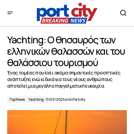
Yachting: Ο θησαυρός των ελληνικών θαλασσών και του
θαλάσσιου τουρισμού
Yachting: Ο θησαυρός των
ελληνικών θαλασσών και του
θαλάσσιου τουρισμού
Ένας τομέας που έχει ακόμα σημαντικές προοπτικές
ανάπτυξης ενώ ειδικά για τους νέους ανθρώπους
αποτελεί μια μεγάλη επαγγελματική ευκαιρία.
Top News
Yachting
13/03/2025
από
Portcity