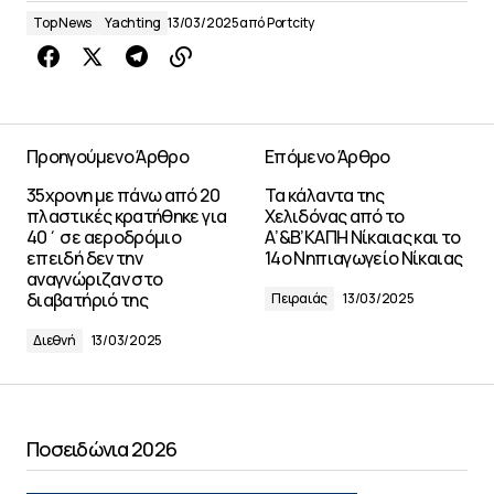
Top News
Yachting
13/03/2025
από
Portcity
Προηγούμενο Άρθρο
Επόμενο Άρθρο
35χρονη με πάνω από 20
Τα κάλαντα της
πλαστικές κρατήθηκε για
Χελιδόνας από το
40΄ σε αεροδρόμιο
Α’&Β’ΚΑΠΗ Νίκαιας και το
επειδή δεν την
14ο Νηπιαγωγείο Νίκαιας
αναγνώριζαν στο
διαβατήριό της
Πειραιάς
13/03/2025
Διεθνή
13/03/2025
Ποσειδώνια 2026