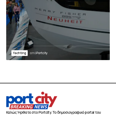
Yachting
από
Portcity
Καλώς Ήρθατε στο Portcity. Το δημοσιογραφικό portal του