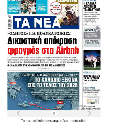
Τα
πρωτοσέλιδα
των
εφημερίδων
-
protoselida