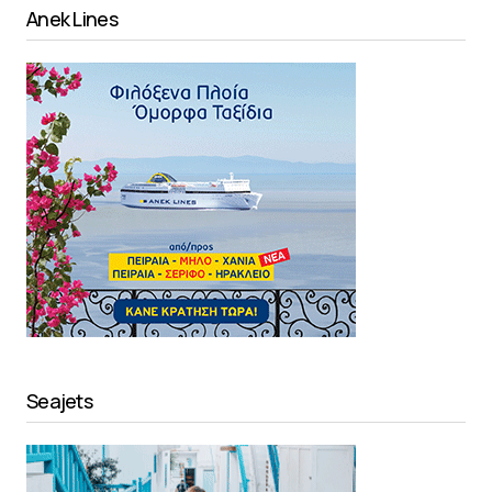
Anek Lines
Seajets