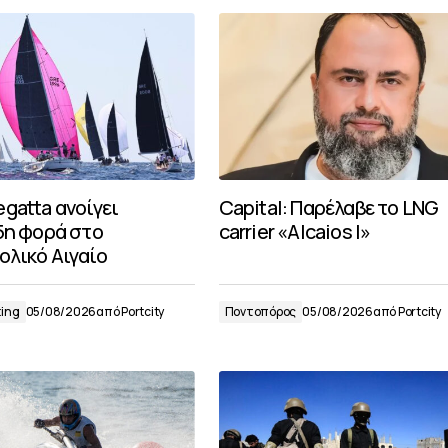
gatta ανοίγει
Capital: Παρέλαβε το LNG
25η φορά στο
carrier «Alcaios I»
ολικό Αιγαίο
ting
05/08/2026
από
Portcity
Ποντοπόρος
05/08/2026
από
Portcity