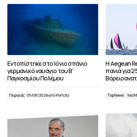
Εντοπίστηκε στο Ιόνιο σπάνιο
Η Aegean Re
γερμανικό ναυάγιο του Β’
πανιά για 
Παγκοσμίου Πολέμου
Βόρειοανατ
Πειραιάς
05/08/2026
από
Portcity
Top News
Yach