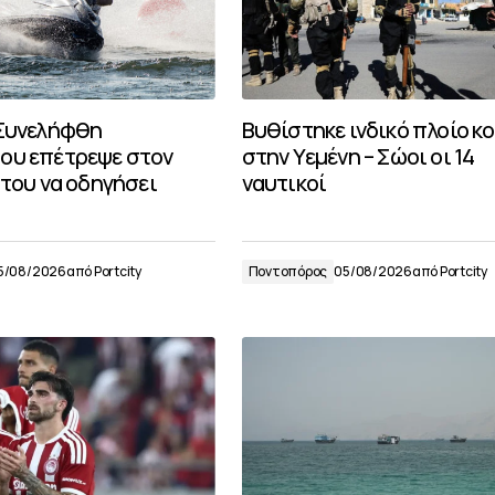
 Συνελήφθη
Βυθίστηκε ινδικό πλοίο κ
ου επέτρεψε στον
στην Υεμένη – Σώοι οι 14
 του να οδηγήσει
ναυτικοί
5/08/2026
από
Portcity
Ποντοπόρος
05/08/2026
από
Portcity