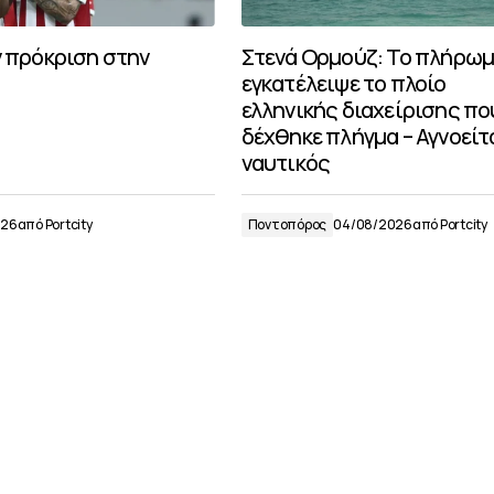
ν πρόκριση στην
Στενά Ορμούζ: Το πλήρω
εγκατέλειψε το πλοίο
ελληνικής διαχείρισης πο
δέχθηκε πλήγμα – Αγνοείτ
ναυτικός
026
από
Portcity
Ποντοπόρος
04/08/2026
από
Portcity