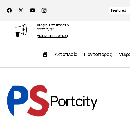
Featured
Διαφημιστείτε στο
portcity.gr
Δείτε περισσότερα
Αρχική
Ακτοπλοΐα
Ποντοπόρος
Μικρ
Portcity