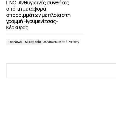
ΠΝΟ: Ανθυγιεινές συνθήκες
από τη μεταφορά
απορριμμάτων με πλοία στη
γραμμή Ηγουμενίτσας-
Κέρκυρας
Top News
Ακτοπλοΐα
04/08/2026
από
Portcity