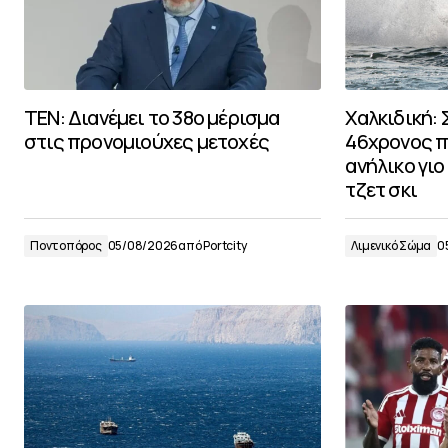
TEN: Διανέμει το 38ο μέρισμα
Χαλκιδική:
στις προνομιούχες μετοχές
46χρονος π
ανήλικο γιο
τζετ σκι
Ποντοπόρος
05/08/2026
από
Portcity
Λιμενικό Σώμα
0