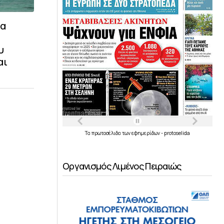
μα
υ
αι
Τα
πρωτοσέλιδα
των
εφημερίδων
-
protoselida
Οργανισμός Λιμένος Πειραιώς