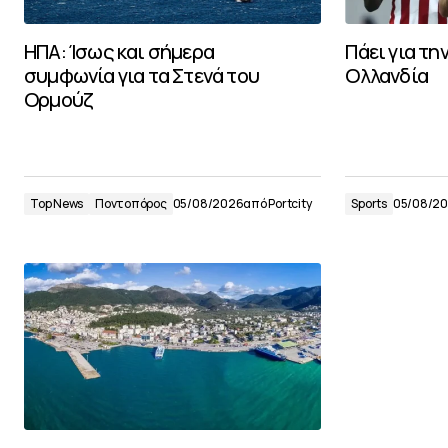
ΗΠΑ: Ίσως και σήμερα
Πάει για τη
συμφωνία για τα Στενά του
Ολλανδία
Ορμούζ
Top News
Ποντοπόρος
05/08/2026
από
Portcity
Sports
05/08/2