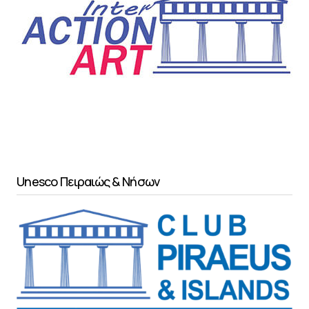
Unesco Πειραιώς & Νήσων