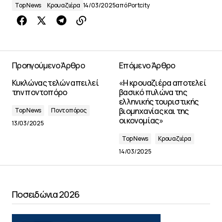
Top News
Κρουαζιέρα
14/03/2025
από
Portcity
Προηγούμενο Άρθρο
Επόμενο Άρθρο
Κυκλώνας τελών απειλεί
«Η κρουαζιέρα αποτελεί
την ποντοπόρο
βασικό πυλώνα της
ελληνικής τουριστικής
βιομηχανίας και της
Top News
Ποντοπόρος
οικονομίας»
13/03/2025
Top News
Κρουαζιέρα
14/03/2025
Ποσειδώνια 2026