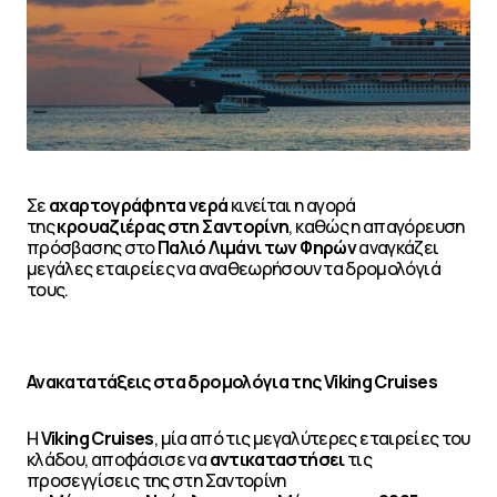
Σε
αχαρτογράφητα νερά
κινείται η αγορά
της
κρουαζιέρας στη Σαντορίνη
, καθώς η απαγόρευση
πρόσβασης στο
Παλιό Λιμάνι των Φηρών
αναγκάζει
μεγάλες εταιρείες να αναθεωρήσουν τα δρομολόγιά
τους.
Ανακατατάξεις στα δρομολόγια της Viking Cruises
Η
Viking Cruises
, μία από τις μεγαλύτερες εταιρείες του
κλάδου, αποφάσισε να
αντικαταστήσει
τις
προσεγγίσεις της στη Σαντορίνη