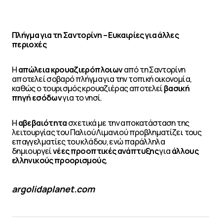
Πλήγμα για τη Σαντορίνη – Ευκαιρίες για άλλες
περιοχές
Η
απώλεια κρουαζιερόπλοιων
από τη Σαντορίνη
αποτελεί σοβαρό πλήγμα για την τοπική οικονομία,
καθώς ο τουρισμός κρουαζιέρας αποτελεί
βασική
πηγή εσόδων
για το νησί.
Η
αβεβαιότητα
σχετικά με την αποκατάσταση της
λειτουργίας του Παλιού Λιμανιού προβληματίζει τους
επαγγελματίες του κλάδου, ενώ παράλληλα
δημιουργεί
νέες προοπτικές ανάπτυξης
για
άλλους
ελληνικούς προορισμούς
.
argolidaplanet.com