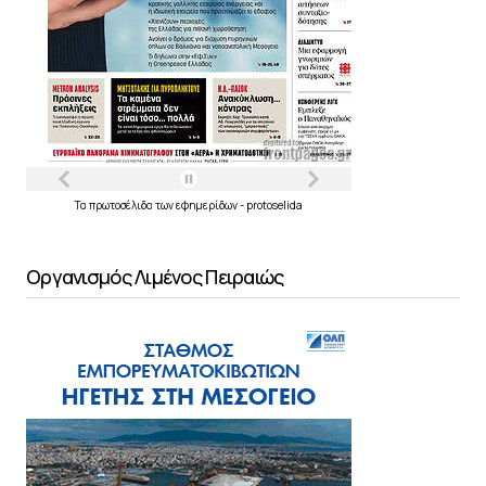
Τα
πρωτοσέλιδα
των
εφημερίδων
-
protoselida
Οργανισμός Λιμένος Πειραιώς