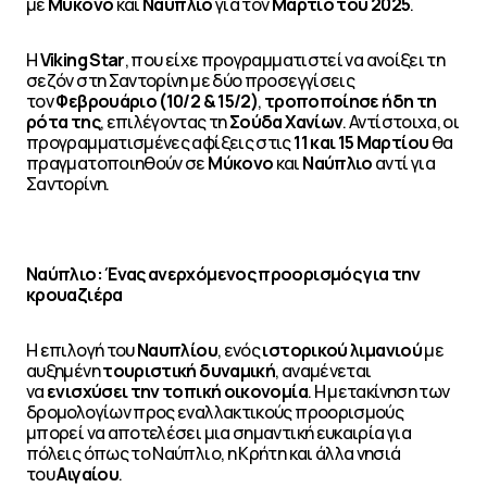
με
Μύκονο
και
Ναύπλιο
για τον
Μάρτιο του 2025
.
Η
Viking Star
, που είχε προγραμματιστεί να ανοίξει τη
σεζόν στη Σαντορίνη με δύο προσεγγίσεις
τον
Φεβρουάριο (10/2 & 15/2)
,
τροποποίησε ήδη τη
ρότα της
, επιλέγοντας τη
Σούδα Χανίων
. Αντίστοιχα, οι
προγραμματισμένες αφίξεις στις
11 και 15 Μαρτίου
θα
πραγματοποιηθούν σε
Μύκονο
και
Ναύπλιο
αντί για
Σαντορίνη.
Ναύπλιο: Ένας ανερχόμενος προορισμός για την
κρουαζιέρα
Η επιλογή του
Ναυπλίου
, ενός
ιστορικού λιμανιού
με
αυξημένη
τουριστική δυναμική
, αναμένεται
να
ενισχύσει την τοπική οικονομία
. Η μετακίνηση των
δρομολογίων προς εναλλακτικούς προορισμούς
μπορεί να αποτελέσει μια σημαντική ευκαιρία για
πόλεις όπως το Ναύπλιο, η Κρήτη και άλλα νησιά
του
Αιγαίου
.