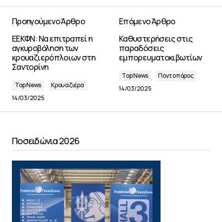
Προηγούμενο Άρθρο
Επόμενο Άρθρο
ΕΕΚΦΝ: Να επιτραπεί η
Καθυστερήσεις στις
αγκυροβόληση των
παραδόσεις
κρουαζιερόπλοιων στη
εμπορευματοκιβωτίων
Σαντορίνη
Top News
Ποντοπόρος
Top News
Κρουαζιέρα
14/03/2025
14/03/2025
Ποσειδώνια 2026