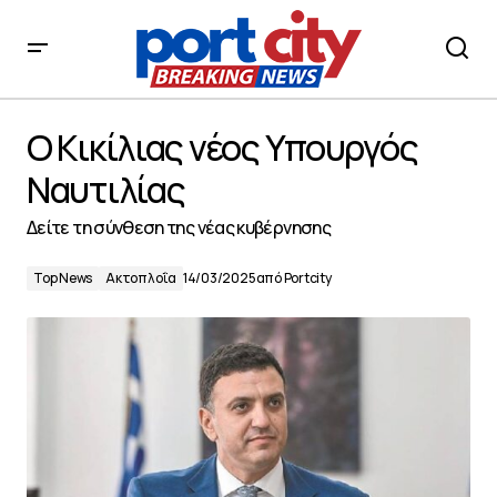
Ο Κικίλιας νέος Υπουργός Ναυτιλίας
Ο Κικίλιας νέος Υπουργός
Ναυτιλίας
Δείτε τη σύνθεση της νέας κυβέρνησης
Top News
Ακτοπλοΐα
14/03/2025
από
Portcity