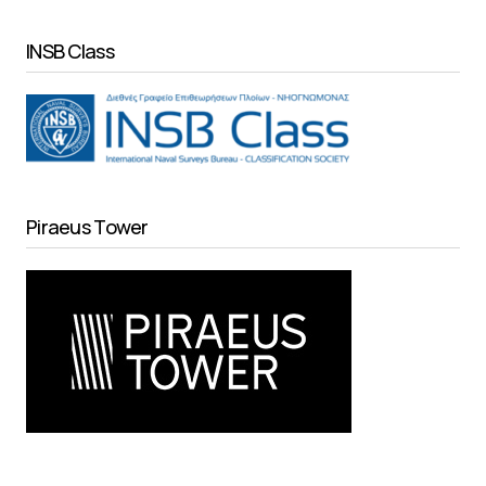
INSB Class
Piraeus Tower