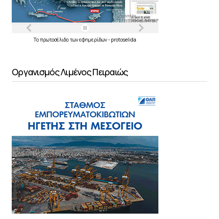
Τα
πρωτοσέλιδα
των
εφημερίδων
-
protoselida
Οργανισμός Λιμένος Πειραιώς