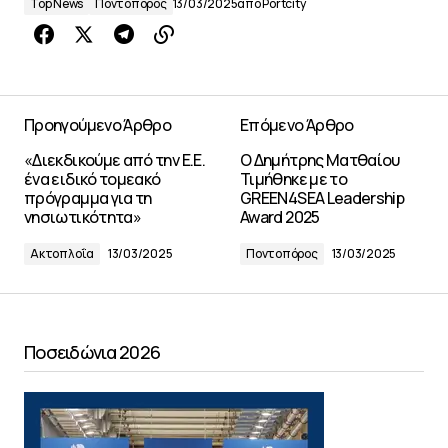
Top News
Ποντοπόρος
13/03/2025
από
Portcity
Προηγούμενο Άρθρο
Επόμενο Άρθρο
«Διεκδικούμε από την Ε.Ε.
Ο Δημήτρης Ματθαίου
ένα ειδικό τομεακό
Τιμήθηκε με το
πρόγραμμα για τη
GREEN4SEA Leadership
νησιωτικότητα»
Award 2025
Ακτοπλοΐα
13/03/2025
Ποντοπόρος
13/03/2025
Ποσειδώνια 2026