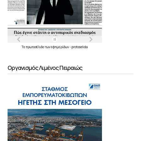
Τα
πρωτοσέλιδα
των
εφημερίδων
-
protoselida
Οργανισμός Λιμένος Πειραιώς