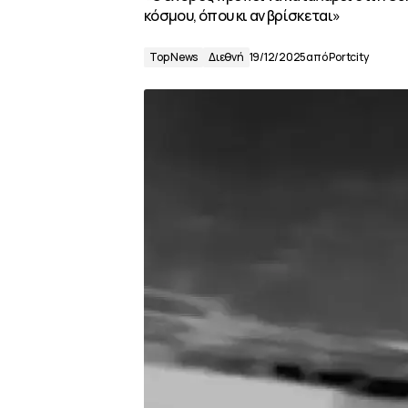
κόσμου, όπου κι αν βρίσκεται»
Top News
Διεθνή
19/12/2025
από
Portcity