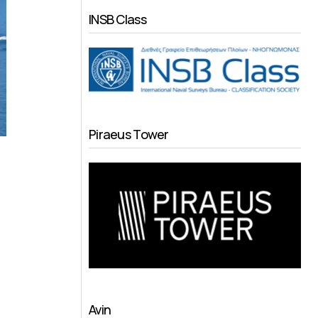
INSB Class
Piraeus Tower
Avin