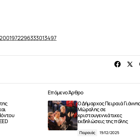
us/2001972296333013497
Επόμενο Άρθρο
 της
Ο Δήμαρχος Πειραιά Γιάννη
και
Μώραλης σε
Πόντου
χριστουγεννιάτικες
LEED
εκδηλώσεις της πόλης
Πειραιάς
19/12/2025