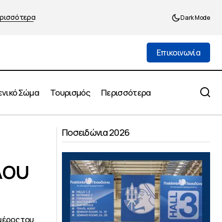
ρισσότερα
Dark Mode
Επικοινωνία
Επικοινωνία
ενικό Σώμα
Τουρισμός
Περισσότερα
ώδους στόλου
Ο Δήμαρχος Πειραιά Γιάννης Μώραλης
Ποσειδώνια 2026
σε χριστουγεννιάτικες εκδηλώσεις της
πόλης
λου
μέρος του