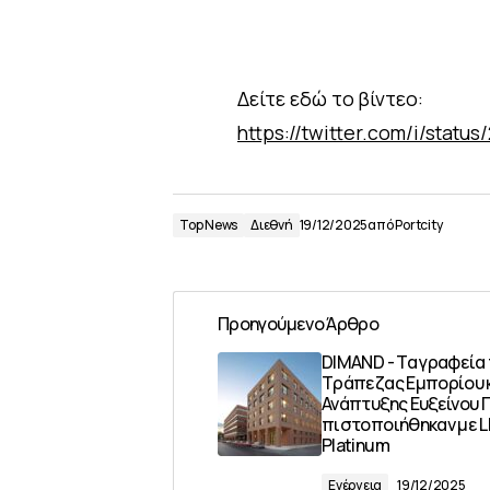
Δείτε εδώ το βίντεο:
https://twitter.com/i/stat
Top News
Διεθνή
19/12/2025
από
Portcity
Προηγούμενο Άρθρο
DIMAND - Τα γραφεία
Τράπεζας Εμπορίου 
Ανάπτυξης Ευξείνου 
πιστοποιήθηκαν με 
Platinum
Ενέργεια
19/12/2025