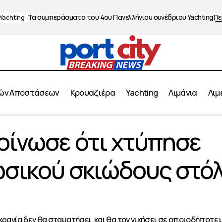
Τα συμπεράσματα του 4ου Πανελλήνιου συνέδριου Yachting
Πε
Yachting
ών Αποστάσεων
Κρουαζιέρα
Yachting
Λιμάνια
Λιμ
 Κίεβο ανακοίνωσε ότι χτύπησε τάνκερ του ρωσικού σκι
κοίνωσε ότι χτύπησε
η Μεσόγειο
ωσικού σκιώδους στό
κρανία δεν θα σταματήσει, και θα τον νικήσει σε οποιοδήποτε 