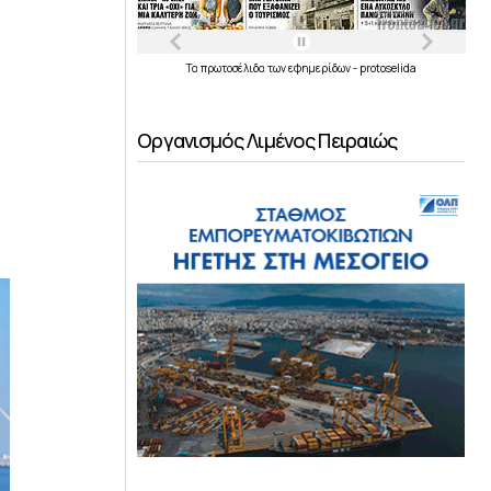
Τα
πρωτοσέλιδα
των
εφημερίδων
-
protoselida
Οργανισμός Λιμένος Πειραιώς