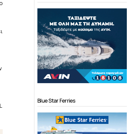
ίο
ι
ν
Blue Star Ferries
L