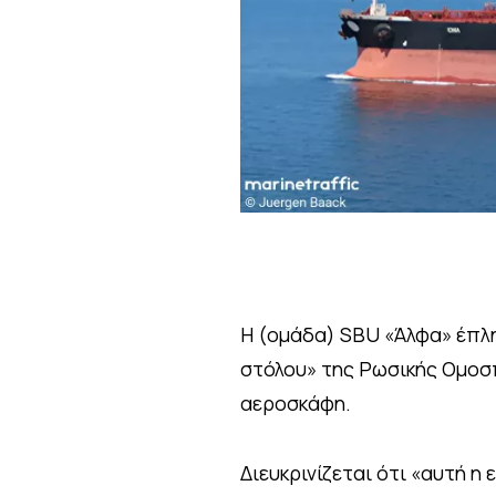
Η (ομάδα) SBU «Άλφα» έπλ
στόλου» της Ρωσικής Ομοσ
αεροσκάφη.
Διευκρινίζεται ότι «αυτή η