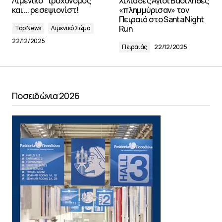
Λιμενικό "τροχονόμος"
Χιλιάδες Άγιοι Βασίληδες
και ... ρεσεψιονίστ!
«πλημμύρισαν» τον
Πειραιά στο Santa Night
Run
Top News
Λιμενικό Σώμα
22/12/2025
Πειραιάς
22/12/2025
Ποσειδώνια 2026