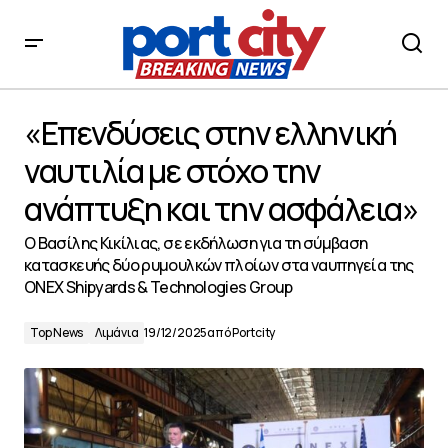
«Επενδύσεις στην ελληνική ναυτιλία με στόχο την
ανάπτυξη και την ασφάλεια»
«Επενδύσεις στην ελληνική
ναυτιλία με στόχο την
ανάπτυξη και την ασφάλεια»
O Βασίλης Κικίλιας, σε εκδήλωση για τη σύμβαση
κατασκευής δύο ρυμουλκών πλοίων στα ναυπηγεία της
ONEX Shipyards & Technologies Group
Top News
Λιμάνια
19/12/2025
από
Portcity