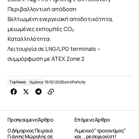
Περιβαλλοντική απόδοση:
Βελτιωμένη ενεργειακή αποδοτικότητα,
μειωμένες εκπομπές CO₂
Καταλληλότητα:
Λειτουργία σε LNG/LPG terminals –
συμμόρφωση με ATEX Zone 2
Top News
Λιμάνια
19/12/2025
από
Portcity
Προηγούμενο Άρθρο
Επόμενο Άρθρο
Ο Δήμαρχος Πειραιά
Λιμενικό "τροχονόμος"
Γιάννης Μώραλης σε
και ... ρεσεψιονίστ!