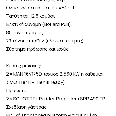
Ολική χωρητικότητα: < 450 GT
Ταχύτητα: 12,5 κόμβοι
Ελκτική δύναμη (Bollard Pull):
85 τόνοι εμπρός
79 τόνοι όπισθεν (ελάχιστες τιμές)
Σύστημα πρόωσης και ισχύς
Κύριες μηχανές:
2 × MAN 16V175D, ισχύος 2.560 kW η καθεμία
(IMO Tier II – Tier III ready)
Πρόωση:
2 × SCHOTTEL Rudder Propellers SRP 490 FP
Σχεδίαση γάστρας:
Ειδική sponsoned hull form για αυξημένη