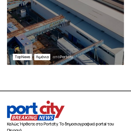
Top News
Λιμάνια
από
Portcity
Καλώς Ήρθατε στο Portcity. Το δημοσιογραφικό portal του
Πειραιά.