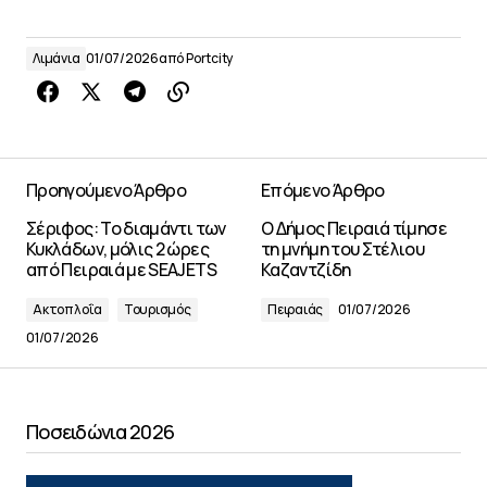
Λιμάνια
01/07/2026
από
Portcity
Προηγούμενο Άρθρο
Επόμενο Άρθρο
Σέριφος: Το διαμάντι των
Ο Δήμος Πειραιά τίμησε
Κυκλάδων, μόλις 2 ώρες
τη μνήμη του Στέλιου
από Πειραιά με SEAJETS
Καζαντζίδη
Ακτοπλοΐα
Τουρισμός
Πειραιάς
01/07/2026
01/07/2026
Ποσειδώνια 2026