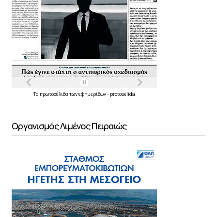
Τα
πρωτοσέλιδα
των
εφημερίδων
-
protoselida
Οργανισμός Λιμένος Πειραιώς