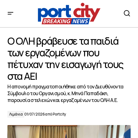
Ο ΟΛΗ βράβευσε τα παιδιά των εργαζομένων που
πέτυχαν την εισαγωγή τους στα ΑΕΙ
Ο ΟΛΗ βράβευσε τα παιδιά
των εργαζομένων που
πέτυχαν την εισαγωγή τους
στα ΑΕΙ
Η απονομή πραγματοποιήθηκε από τον Διευθύνοντα
Σύμβουλο του Οργανισμού, κ. Μηνά Παπαδάκη,
παρουσία στελεχών και εργαζομένων του ΟΛΗ Α.Ε.
Λιμάνια
01/07/2026
από
Portcity