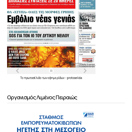
Τα
πρωτοσέλιδα
των
εφημερίδων
-
protoselida
Οργανισμός Λιμένος Πειραιώς