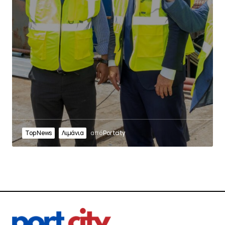
Top News
Λιμάνια
από
Portcity