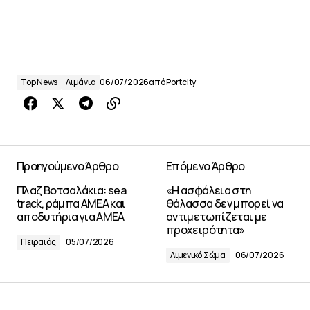
Top News
Λιμάνια
06/07/2026
από
Portcity
Προηγούμενο Άρθρο
Επόμενο Άρθρο
Πλαζ Βοτσαλάκια: sea
«Η ασφάλεια στη
track, ράμπα ΑΜΕΑ και
θάλασσα δεν μπορεί να
αποδυτήρια για ΑΜΕΑ
αντιμετωπίζεται με
προχειρότητα»
Πειραιάς
05/07/2026
Λιμενικό Σώμα
06/07/2026