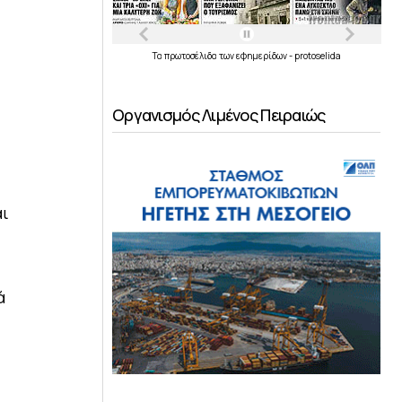
Τα
πρωτοσέλιδα
των
εφημερίδων
-
protoselida
Οργανισμός Λιμένος Πειραιώς
αι
ά