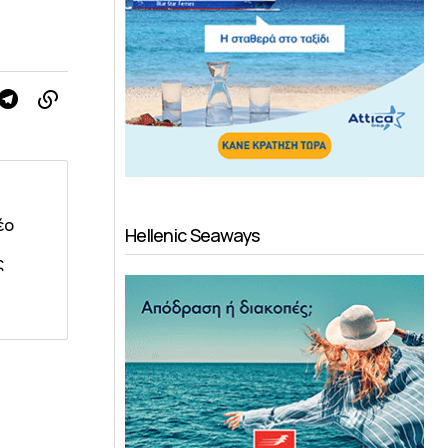
έο
Hellenic Seaways
ς