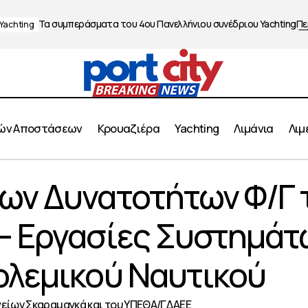
Τα συμπεράσματα του 4ου Πανελλήνιου συνέδριου Yachting
Πε
Yachting
ών Αποστάσεων
Κρουαζιέρα
Yachting
Λιμάνια
Λιμ
άθμιση των Δυνατοτήτων Φ/Γ τ. ΜΕΚΟ του ΠΝ – Εργασί
ων Δυνατοτήτων Φ/Γ τ
ς, του Πολεμικού Ναυτικού
– Εργασίες Συστημάτ
ολεμικού Ναυτικού
είων Σκαραμαγκά και του ΥΠΕΘΑ/ΓΔΑΕΕ