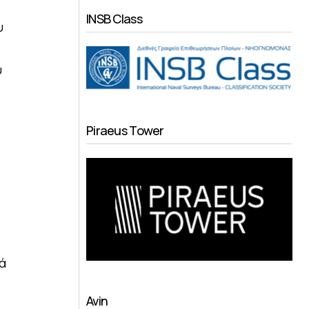
INSB Class
υ
υ
Piraeus Tower
ά
Avin