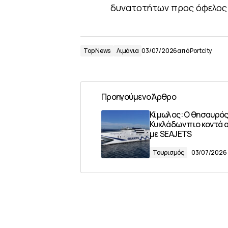
δυνατοτήτων προς όφελος 
Top News
Λιμάνια
03/07/2026
από
Portcity
Προηγούμενο Άρθρο
Κίμωλος: Ο θησαυρός
Κυκλάδων πιο κοντά 
με SEAJETS
Τουρισμός
03/07/2026