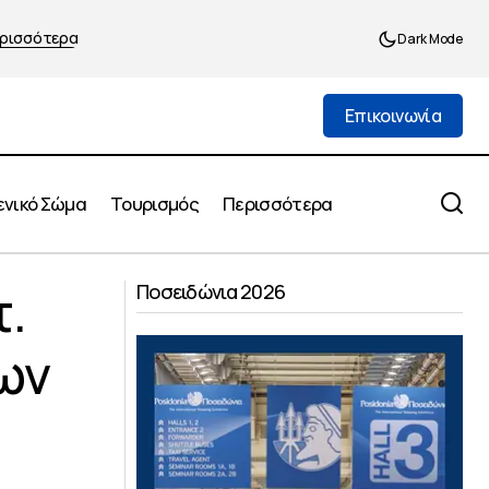
ρισσότερα
Dark Mode
Επικοινωνία
Επικοινωνία
ενικό Σώμα
Τουρισμός
Περισσότερα
ες Συστημάτων
Συγκροτήθηκε σε Σώμα το νέο
.
Διοικητικό Συμβούλιο του Ιατρικού
Ποσειδώνια 2026
Συλλόγου Πειραιώς
ων