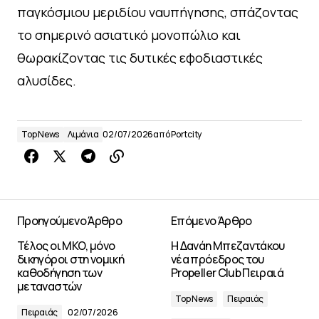
παγκόσμιου μεριδίου ναυπήγησης, σπάζοντας
το σημερινό ασιατικό μονοπώλιο και
θωρακίζοντας τις δυτικές εφοδιαστικές
αλυσίδες.
Top News
Λιμάνια
02/07/2026
από
Portcity
Προηγούμενο Άρθρο
Επόμενο Άρθρο
Τέλος οι ΜΚΟ, μόνο
Η Δανάη Μπεζαντάκου
δικηγόροι στη νομική
νέα πρόεδρος του
καθοδήγηση των
Propeller Club Πειραιά
μεταναστών
Top News
Πειραιάς
Πειραιάς
02/07/2026