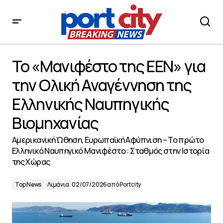
Το «Μανιφέστο της ΕΕΝ» για την Ολική Αναγέννηση της
Ελληνικής Ναυπηγικής Βιομηχανίας
Το «Μανιφέστο της ΕΕΝ» για
την Ολική Αναγέννηση της
Ελληνικής Ναυπηγικής
Βιομηχανίας
Αμερικανική Ώθηση, Ευρωπαϊκή Αφύπνιση – Το πρώτο
Ελληνικό Ναυπηγικό Μανιφέστο : Σταθμός στην Ιστορία
της Χώρας
Top News
Λιμάνια
02/07/2026
από
Portcity