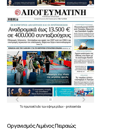
Τα
πρωτοσέλιδα
των
εφημερίδων
-
protoselida
Οργανισμός Λιμένος Πειραιώς