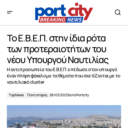
Το Ε.Β.Ε.Π. στην ίδια ρότα των προτεραιοτήτων του
νέου Υπουργού Ναυτιλίας
Το Ε.Β.Ε.Π. στην ίδια ρότα
των προτεραιοτήτων του
νέου Υπουργού Ναυτιλίας
Η αντιπροσωπεία του Ε.Β.Ε.Π. επέδωσε στον υπουργό
έναν πλήρη φάκελο με τα θέματα που σχετίζονται με το
ναυτιλιακό cluster
Top News
Ποντοπόρος
28/03/2025
από
Portcity