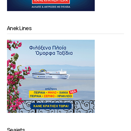
Anek Lines
Seajets