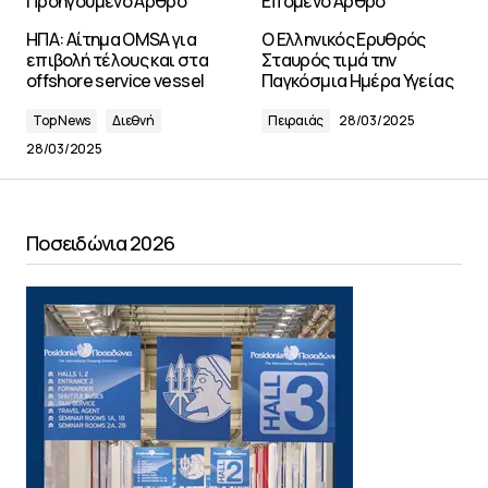
Προηγούμενο Άρθρο
Επόμενο Άρθρο
ΗΠΑ: Αίτημα OMSA για
Ο Ελληνικός Ερυθρός
επιβολή τέλους και στα
Σταυρός τιμά την
offshore service vessel
Παγκόσμια Ημέρα Υγείας
Top News
Διεθνή
Πειραιάς
28/03/2025
28/03/2025
Ποσειδώνια 2026