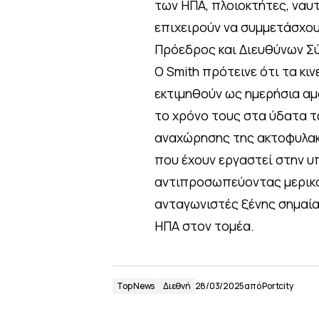
των ΗΠΑ, πλοιοκτήτες, ναυ
επιχειρούν να συμμετάσχου
Πρόεδρος και Διευθύνων Σύ
Ο Smith πρότεινε ότι τα κι
εκτιμηθούν ως ημερήσια αμ
το χρόνο τους στα ύδατα τ
αναχώρησης της ακτοφυλακή
που έχουν εργαστεί στην υπ
αντιπροσωπεύοντας μερικο
ανταγωνιστές ξένης σημαί
ΗΠΑ στον τομέα.
Top News
Διεθνή
28/03/2025
από
Portcity