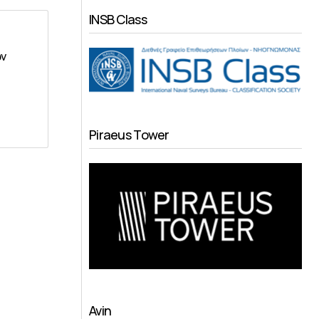
INSB Class
ων
Piraeus Tower
Avin