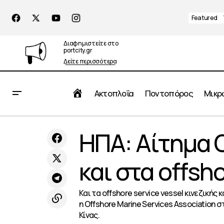
Featured
Διαφημιστείτε στο
portcity.gr
Δείτε περισσότερα
Αρχική
Ακτοπλοΐα
Ποντοπόρος
Μικρ
Συνεργασία ABB, CMA CGM για
ΗΠΑ: Αίτημα 
Top News
Διεθν
ασφαλείς πλόες στα boxships
και στα offsho
Και τα offshore service vessel κινεζικ
η Offshore Marine Services Association
Κίνας.