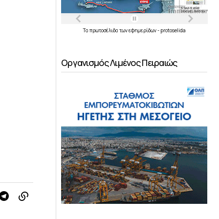
Τα
πρωτοσέλιδα
των
εφημερίδων
-
protoselida
Οργανισμός Λιμένος Πειραιώς