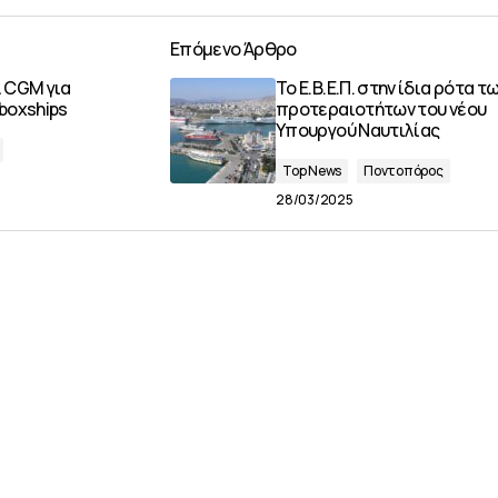
Επόμενο Άρθρο
 CGM για
Το Ε.Β.Ε.Π. στην ίδια ρότα τ
boxships
προτεραιοτήτων του νέου
Υπουργού Ναυτιλίας
Top News
Ποντοπόρος
28/03/2025