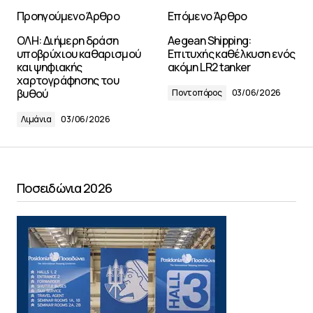
Προηγούμενο Άρθρο
Επόμενο Άρθρο
ΟΛΗ: Διήμερη δράση
Aegean Shipping:
υποβρύχιου καθαρισμού
Επιτυχής καθέλκυση ενός
και ψηφιακής
ακόμη LR2 tanker
χαρτογράφησης του
βυθού
Ποντοπόρος
03/06/2026
Λιμάνια
03/06/2026
Ποσειδώνια 2026