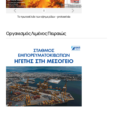
Τα
πρωτοσέλιδα
των
εφημερίδων
-
protoselida
Οργανισμός Λιμένος Πειραιώς