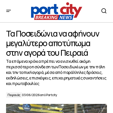
Τα Ποσειδώνια να αφήνουν μεγαλύτερο αποτύπωμα
στην αγορά του Πειραιά
Τα Ποσειδώνια να αφήνουν
μεγαλύτερο αποτύπωμα
στην αγορά του Πειραιά
Tα επόμενα χρόνια πρέπει να ενισχυθεί ακόμη
περισσότερο η σύνδεση των Ποσειδωνίων με την πόλη
και την τοπική αγορά, μέσα από παράλληλες δράσεις,
εκδηλώσεις, επισκέψεις, επιχειρηματικές συναντήσεις
και πρωτοβουλίες
Πειραιάς
03/06/2026
από
Portcity