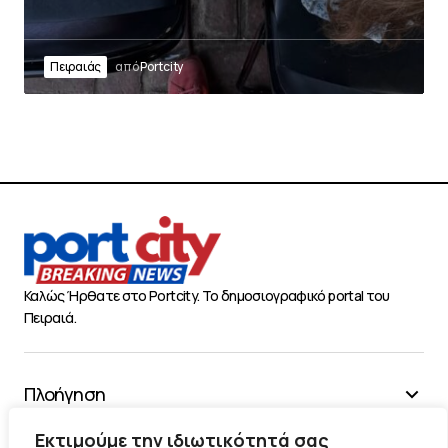
Πειραιάς
από
Portcity
Καλώς Ήρθατε στο Portcity. Το δημοσιογραφικό portal του
Πειραιά.
Πλοήγηση
Χρήσιμα
Εκτιμούμε την ιδιωτικότητά σας