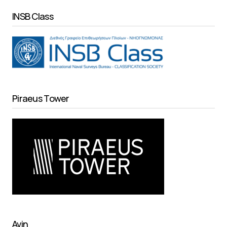
INSB Class
Piraeus Tower
Avin