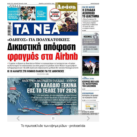
Τα
πρωτοσέλιδα
των
εφημερίδων
-
protoselida