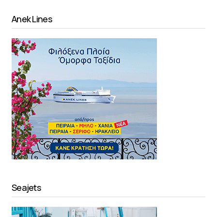
Anek Lines
Seajets