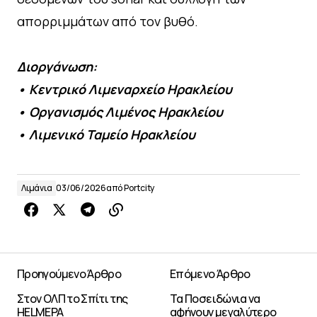
απορριμμάτων από τον βυθό.
Διοργάνωση:
• Κεντρικό Λιμεναρχείο Ηρακλείου
• Οργανισμός Λιμένος Ηρακλείου
• Λιμενικό Ταμείο Ηρακλείου
Λιμάνια
03/06/2026
από
Portcity
Προηγούμενο Άρθρο
Επόμενο Άρθρο
Στον ΟΛΠ το Σπίτι της
Τα Ποσειδώνια να
HELMEPA
αφήνουν μεγαλύτερο