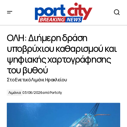
ΟΛΗ: Διήμερη δράση υποβρύχιου καθαρισμού και
ψηφιακής χαρτογράφησης του βυθού
ΟΛΗ: Διήμερη δράση
υποβρύχιου καθαρισμού και
ψηφιακής χαρτογράφησης
του βυθού
Στο Ενετικό Λιμάνι Ηρακλείου
Λιμάνια
03/06/2026
από
Portcity