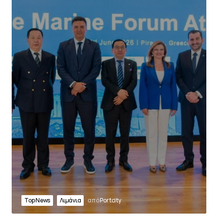
Top News
Λιμάνια
από
Portcity