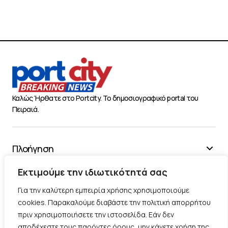
Καλώς Ήρθατε στο Portcity. Το δημοσιογραφικό portal του
Πειραιά.
Πλοήγηση
Χρήσιμα
Εκτιμούμε την ιδιωτικότητά σας
Διάφορα
Για την καλύτερη εμπειρία χρήσης χρησιμοποιούμε
cookies. Παρακαλούμε διαβάστε την πολιτική απορρήτου
πριν χρησιμοποιήσετε την ιστοσελίδα. Εάν δεν
Ακολουθήστε μας
αποδέχεστε τους παρόντες όρους, μην κάνετε χρήση της