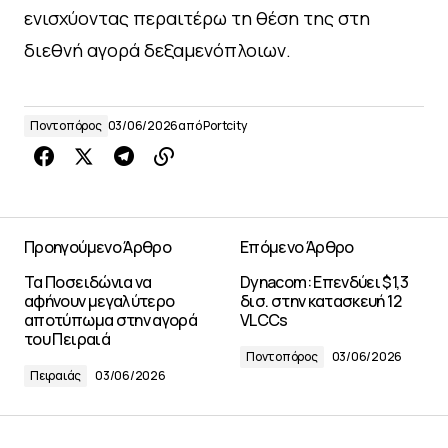
ενισχύοντας περαιτέρω τη θέση της στη
διεθνή αγορά δεξαμενόπλοιων.
Ποντοπόρος
03/06/2026
από
Portcity
Προηγούμενο Άρθρο
Επόμενο Άρθρο
Τα Ποσειδώνια να
Dynacom: Επενδύει $1,3
αφήνουν μεγαλύτερο
δισ. στην κατασκευή 12
αποτύπωμα στην αγορά
VLCCs
του Πειραιά
Ποντοπόρος
03/06/2026
Πειραιάς
03/06/2026