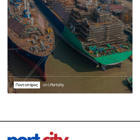
Ποντοπόρος
από
Portcity