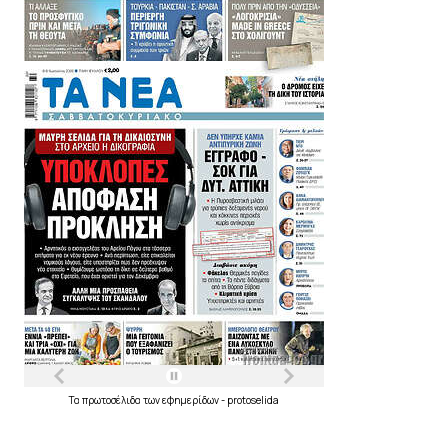
Τα
πρωτοσέλιδα
των
εφημερίδων
-
protoselida