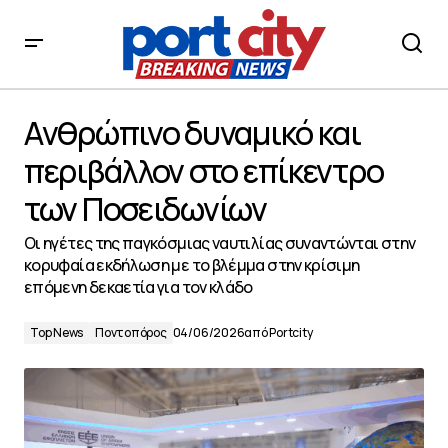
Ανθρώπινο δυναμικό και περιβάλλον στο επίκεντρο
των Ποσειδωνίων
Ανθρώπινο δυναμικό και
περιβάλλον στο επίκεντρο
των Ποσειδωνίων
Οι ηγέτες της παγκόσμιας ναυτιλίας συναντώνται στην
κορυφαία εκδήλωση με το βλέμμα στην κρίσιμη
επόμενη δεκαετία για τον κλάδο
Top News
Ποντοπόρος
04/06/2026
από
Portcity