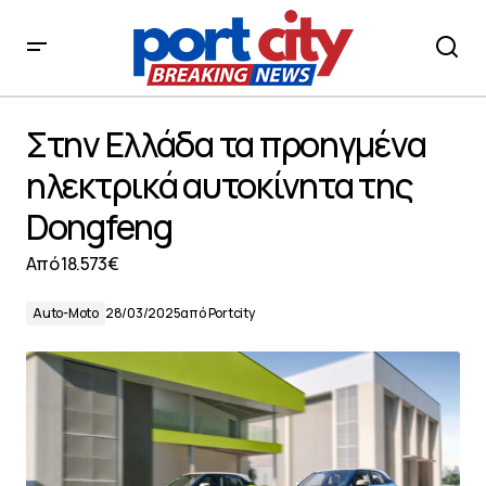
Στην Ελλάδα τα προηγμένα ηλεκτρικά αυτοκίνητα της
Dongfeng
Στην Ελλάδα τα προηγμένα
ηλεκτρικά αυτοκίνητα της
Dongfeng
Aπό 18.573€
Auto-Moto
28/03/2025
από
Portcity