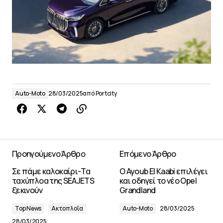
Auto-Moto
28/03/2025
από
Portcity
Προηγούμενο Άρθρο
Επόμενο Άρθρο
Σε πάμε καλοκαίρι-Τα
O Ayoub El Kaabi επιλέγει
ταχύπλοα της SEAJETS
και οδηγεί το νέο Opel
ξεκινούν
Grandland
Top News
Ακτοπλοΐα
Auto-Moto
28/03/2025
28/03/2025