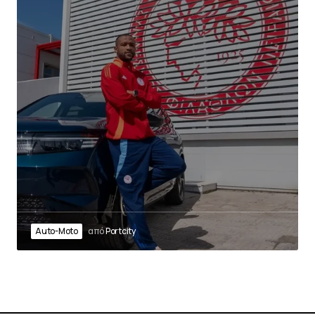
Auto-Moto
από
Portcity