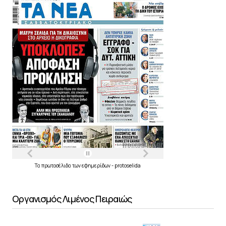
Τα
πρωτοσέλιδα
των
εφημερίδων
-
protoselida
Οργανισμός Λιμένος Πειραιώς