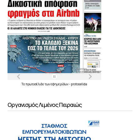
Τα
πρωτοσέλιδα
των
εφημερίδων
-
protoselida
Οργανισμός Λιμένος Πειραιώς