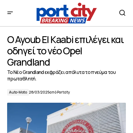
O Ayoub El Kaabi επιλέγει και οδηγεί το νέο Opel
Grandland
O Ayoub El Kaabi επιλέγει και
οδηγεί το νέο Opel
Grandland
Το Νέο Grandland εκφράζει απόλυτα το πνεύμα του
πρωταθλητή.
Auto-Moto
28/03/2025
από
Portcity