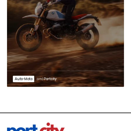
Auto-Moto
από
Portcity