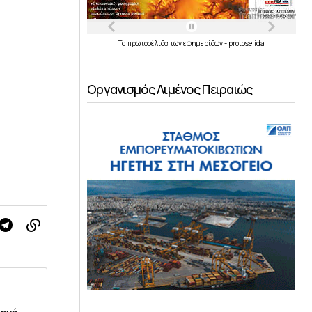
Τα
πρωτοσέλιδα
των
εφημερίδων
-
protoselida
Οργανισμός Λιμένος Πειραιώς