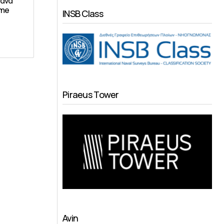
 ανά
ime
INSB Class
Piraeus Tower
Avin