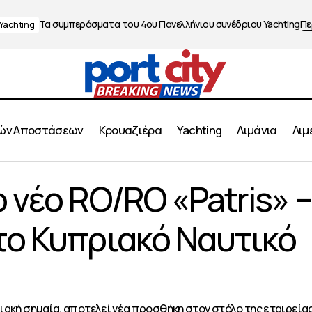
Τα συμπεράσματα του 4ου Πανελλήνιου συνέδριου Yachting
Πε
Yachting
ών Αποστάσεων
Κρουαζιέρα
Yachting
Λιμάνια
Λιμ
εμεσό το νέο RO/RO «Patris» – Ορόσημο για το Κυπριακό
 νέο RO/RO «Patris» –
ρώο
το Κυπριακό Ναυτικό
ριακή σημαία, αποτελεί νέα προσθήκη στον στόλο της εταιρείας