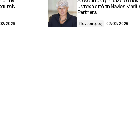
ι» την
Διανομή μετρητών 0,05 δολ.
αι τη Ν.
μετοχή από τη Navios Marit
Partners
02/2026
Ποντοπόρος
02/02/2026