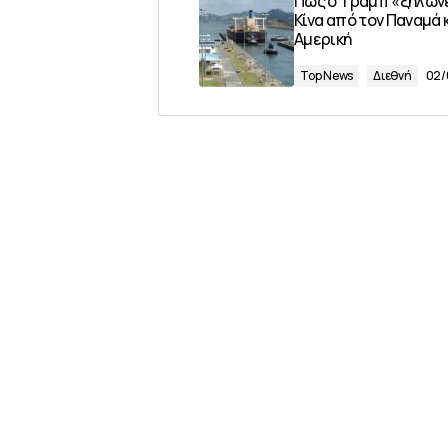
Πώς ο Τραμπ «ξηλώνε
Κίνα από τον Παναμά κ
Αμερική
Top News
Διεθνή
02/