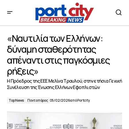
«Ναυτιλία των Ελλήνων: δύναμη σταθερότητας
απέναντι στις παγκόσμιες ρήξεις»
«Ναυτιλία των Ελλήνων:
δύναμη σταθερότητας
απέναντι στις παγκόσμιες
ρήξεις»
Η Πρόεδρος της ΕΕΕ Μελίνα Τραυλού, στην ετήσια Γενική
Συνέλευση της Ένωσης Ελλήνων Εφοπλιστών
Top News
Ποντοπόρος
05/02/2026
από
Portcity