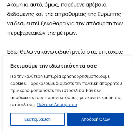
Ακόμη κι αυτό, όμως, παρέμενε αβέβαιο,
δεδομένης και της απροθυμίας της Ευρώπης
να δεσμευτεί ξεκάθαρα για την απόσυρση των
περιφερειακών της μέτρων.
Εδώ, θέλω να κάνω ειδική μνεία στις επιτυχείς
προσπάθειες της Ένωσής μας και της χώρας
Εκτιμούμε την ιδιωτικότητά σας
μας.
Για την καλύτερη εμπειρία χρήσης χρησιμοποιούμε
Καταφέραμε να συμπεριληφθεί στο κείμενο
cookies. Παρακαλούμε διαβάστε την πολιτική απορρήτου
της συμφωνίας, τουλάχιστον, η αρχή της
πριν χρησιμοποιήσετε την ιστοσελίδα. Εάν δεν
αποδέχεστε τους παρόντες όρους, μην κάνετε χρήση της
μετακύλισης του κόστους των μέτρων στον
ιστοσελίδας.
Πολιτική Απορρήτου
commercial operator των πλοίων.
Μία αρχή που ήδη εφαρμόζεται στα
Εξατομίκευση
Αποδοχή Όλων
περιφερειακά μέτρα της Ευρώπης.