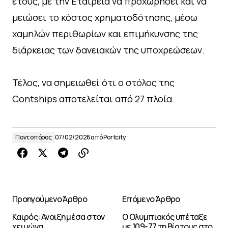
έτους, με την Εταιρεία να προχωρήσει και να
μειώσει το κόστος χρηματοδότησης, μέσω
χαμηλών περιθωρίων και επιμήκυνσης της
διάρκειας των δανειακών της υποχρεώσεων.
Τέλος, να σημειωθεί ότι ο στόλος της
Contships αποτελείται από 27 πλοία.
Ποντοπόρος
07/02/2026
από
Portcity
Προηγούμενο Άρθρο
Επόμενο Άρθρο
Καιρός: Άνοιξη μέσα στον
Ο Ολυμπιακός υπέταξε
χειμώνα
με 109-77 τη Βίρτους στο