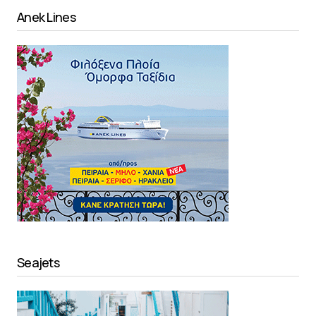
Anek Lines
Seajets