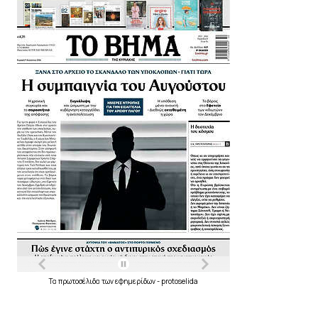
Τα
πρωτοσέλιδα
των
εφημερίδων
-
protoselida