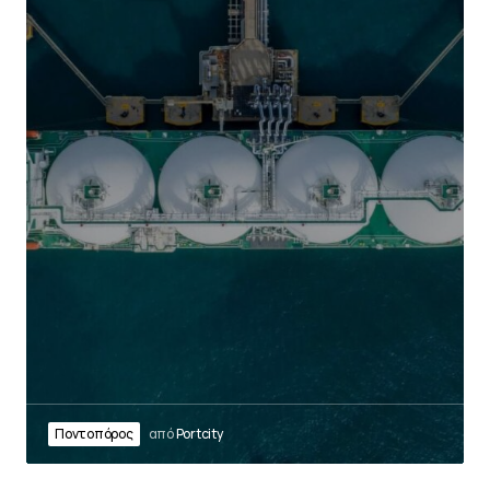
Ποντοπόρος
από
Portcity