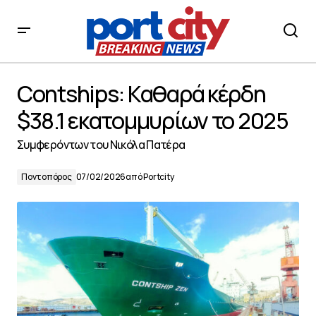
Contships: Καθαρά κέρδη $38.1 εκατομμυρίων το 2025
Contships: Καθαρά κέρδη
$38.1 εκατομμυρίων το 2025
Συμφερόντων του Νικόλα Πατέρα
Ποντοπόρος
07/02/2026
από
Portcity