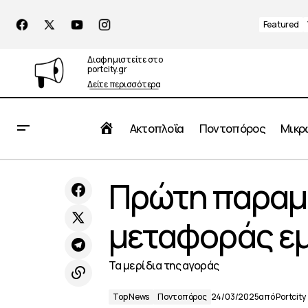
Featured
Διαφημιστείτε στο
portcity.gr
Δείτε περισσότερα
Αρχική
Ακτοπλοΐα
Ποντοπόρος
Μικρ
Όμιλος Grimaldi: Συνεργασία με τη
Top News
Πρώτη παραμέ
UNICEF για τη μεταφορά βασικής
Ποντοπόρος
βοήθειας για τα ευάλωτα παιδιά
μεταφοράς ε
Τα μερίδια της αγοράς
Top News
Ποντοπόρος
24/03/2025
από
Portcity