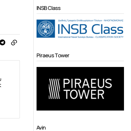
INSB Class
Piraeus Tower
υ
ς
Avin