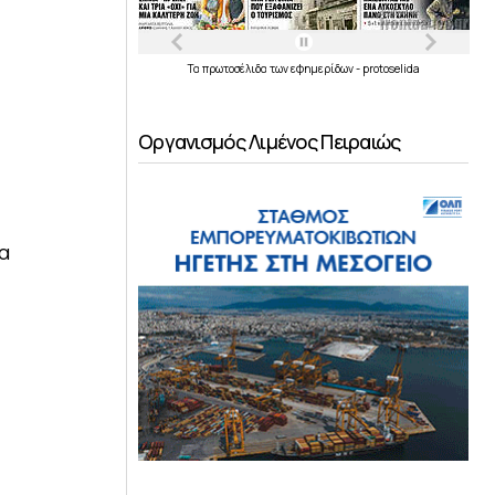
Τα
πρωτοσέλιδα
των
εφημερίδων
-
protoselida
Οργανισμός Λιμένος Πειραιώς
ία