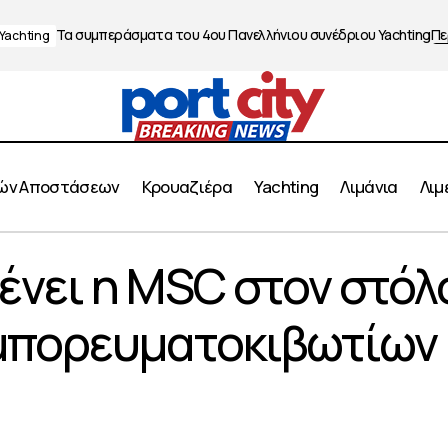
Τα συμπεράσματα του 4ου Πανελλήνιου συνέδριου Yachting
Πε
Yachting
ών Αποστάσεων
Κρουαζιέρα
Yachting
Λιμάνια
Λιμ
Πρώτη παραμένει η MSC στον στόλο μεταφοράς
νει η MSC στον στόλ
εμπορευματοκιβωτίων
μπορευματοκιβωτίων