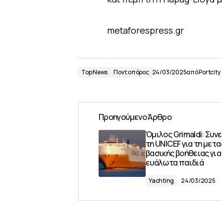
metaforespress.gr
Top News
Ποντοπόρος
24/03/2025
από
Portcity
Προηγούμενο Άρθρο
Όμιλος Grimaldi: Συν
τη UNICEF για τη μετ
βασικής βοήθειας για
ευάλωτα παιδιά
Yachting
24/03/2025