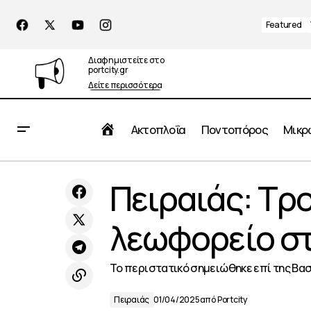
Featured
Διαφημιστείτε στο
portcity.gr
Δείτε περισσότερα
Αρχική
Ακτοπλοΐα
Ποντοπόρος
Μικρ
Πέραμα: διαμαρτυρία ΕΚΠ για έξωση
Πειραιάς: Τρο
της Δημοτικής Αρχής σε πολυμελή
Πειραιάς
οικογένεια
λεωφορείο στ
Το περιστατικό σημειώθηκε επί της Βα
Πειραιάς
01/04/2025
από
Portcity