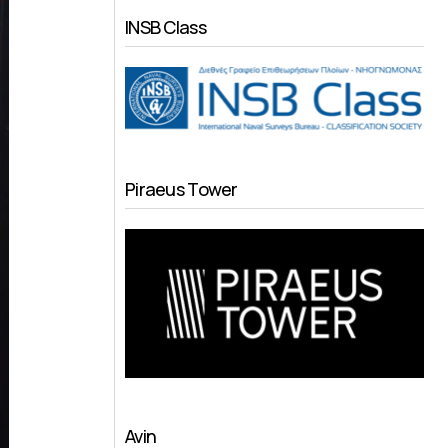
INSB Class
Piraeus Tower
Avin