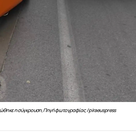
ώθηκε η σύγκρουση, Πηγή φωτογραφίας / piraeuspress