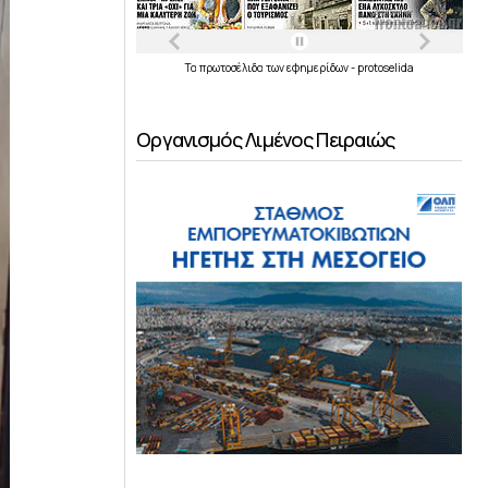
Τα
πρωτοσέλιδα
των
εφημερίδων
-
protoselida
Οργανισμός Λιμένος Πειραιώς