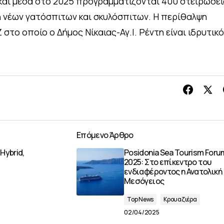
και μέσα στο 2025 προγραμματίζονται 400 στειρώσει
 νέων γατόσπιτων και σκυλόσπιτων. Η περίθαλψη
 στο οποίο ο Δήμος Νίκαιας-Αγ.Ι. Ρέντη είναι ιδρυτικό
Επόμενο Άρθρο
 Hybrid,
Posidonia Sea Tourism Foru
2025: Στο επίκεντρο του
ενδιαφέροντος η Ανατολική
Μεσόγειος
Top News
Κρουαζιέρα
02/04/2025