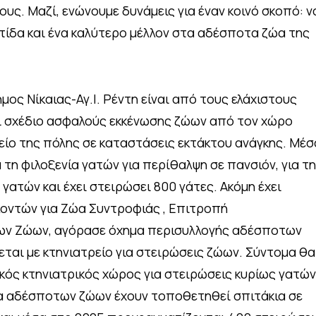
υς. Μαζί, ενώνουμε δυνάμεις για έναν κοινό σκοπό: ν
ίδα και ένα καλύτερο μέλλον στα αδέσποτα ζώα της
ήμος Νίκαιας-Αγ.Ι. Ρέντη είναι από τους ελάχιστους
ι σχέδιο ασφαλούς εκκένωσης ζώων από τον χώρο
είο της πόλης σε καταστάσεις εκτάκτου ανάγκης. Μέσ
α τη φιλοξενία γατών για περίθαλψη σε πανσιόν, για τη
 γατών και έχει στειρώσει 800 γάτες. Ακόμη έχει
οντών για Ζώα Συντροφιάς , Επιτροπή
ν Ζώων, αγόρασε όχημα περισυλλογής αδέσποτων
εται με κτηνιατρείο για στειρώσεις ζώων. Σύντομα θα
κός κτηνιατρικός χώρος για στειρώσεις κυρίως γατών
 αδέσποτων ζώων έχουν τοποθετηθεί σπιτάκια σε