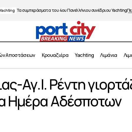
Τα συμπεράσματα του 4ου Πανελλήνιου συνέδριου Yachting
Πε
Yachting
ών Αποστάσεων
Κρουαζιέρα
Yachting
Λιμάνια
Λιμ
ς Νίκαιας-Αγ.Ι. Ρέντη γιορτάζει την Παγκόσμια Ημέρα 
ας-Αγ.Ι. Ρέντη γιορτά
ια Ημέρα Αδέσποτων