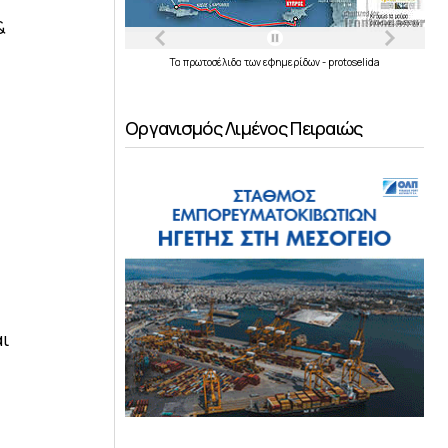
&
Τα
πρωτοσέλιδα
των
εφημερίδων
-
protoselida
Οργανισμός Λιμένος Πειραιώς
ι