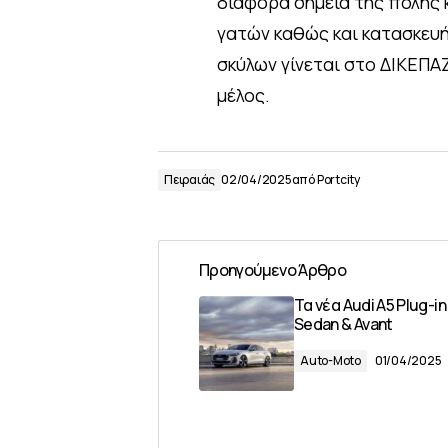
διάφορα σημεία της πόλης 
γατών καθώς και κατασκευή
σκύλων γίνεται στο ΔΙΚΕΠΑΖ
μέλος.
Πειραιάς
02/04/2025
από
Portcity
Προηγούμενο Άρθρο
Τα νέα Audi A5 Plug-in
Sedan & Avant
Auto-Moto
01/04/2025