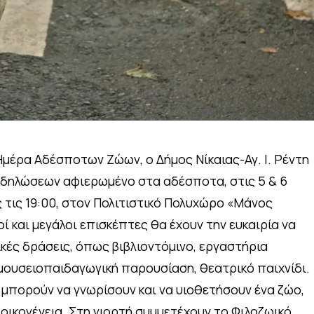
μέρα Αδέσποτων Ζώων, ο Δήμος Νίκαιας-Αγ. Ι. Ρέντη
κδηλώσεων αφιερωμένο στα αδέσποτα, στις 5 & 6
ς τις 19:00, στον Πολιτιστικό Πολυχώρο «Μάνος
ί και μεγάλοι επισκέπτες θα έχουν την ευκαιρία να
κές δράσεις, όπως βιβλιοντόμινο, εργαστήρια
 μουσειοπαιδαγωγική παρουσίαση, θεατρικό παιχνίδι.
μπορούν να γνωρίσουν και να υιοθετήσουν ένα ζώο,
οικογένεια. Στη γιορτή συμμετέχουν το Φιλοζωικό