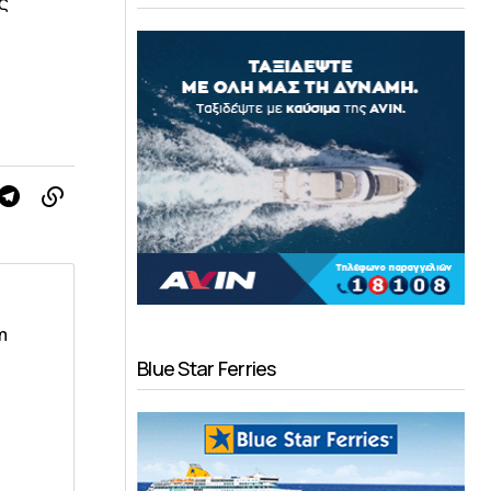
ς
m
Blue Star Ferries