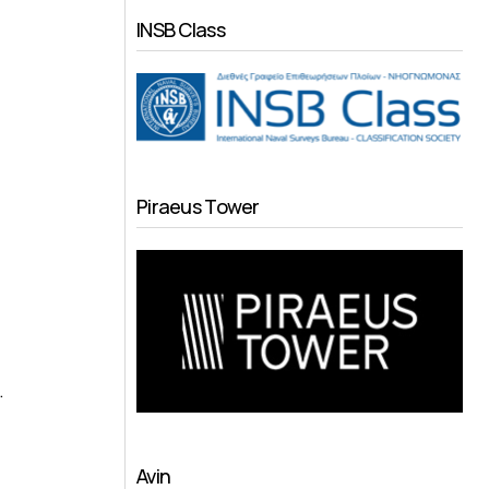
INSB Class
Piraeus Tower
…
Avin