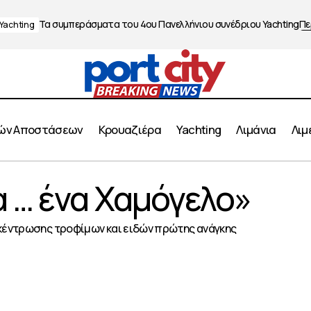
Τα συμπεράσματα του 4ου Πανελλήνιου συνέδριου Yachting
Πε
Yachting
ών Αποστάσεων
Κρουαζιέρα
Yachting
Λιμάνια
Λιμ
«Μία λαμπάδα … ένα Χαμόγελο»
 … ένα Χαμόγελο»
Πειραιάς
κέντρωσης τροφίμων και ειδών πρώτης ανάγκης