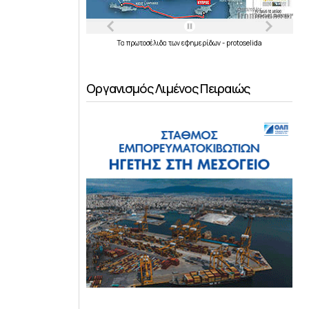
Τα
πρωτοσέλιδα
των
εφημερίδων
-
protoselida
Οργανισμός Λιμένος Πειραιώς