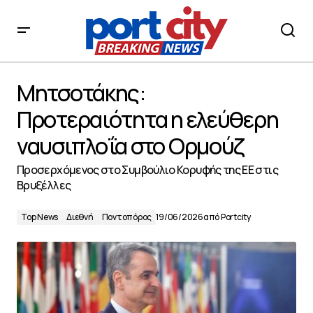
Μητσοτάκης: Προτεραιότητα η ελεύθερη ναυσιπλοΐα
στο Ορμούζ
Μητσοτάκης:
Προτεραιότητα η ελεύθερη
ναυσιπλοΐα στο Ορμούζ
Προσερχόμενος στο Συμβούλιο Κορυφής της ΕΕ στις
Βρυξέλλες
Top News
Διεθνή
Ποντοπόρος
19/06/2026
από
Portcity