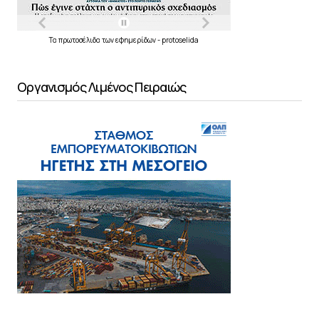
Τα
πρωτοσέλιδα
των
εφημερίδων
-
protoselida
Οργανισμός Λιμένος Πειραιώς