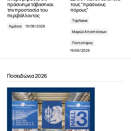
πράσινη μετάβαση και
τους "πράσινους
την προστασία του
πόρους"
περιβάλλοντος
Top News
Λιμάνια
19/06/2026
Μικρών Αποστάσεων
Ποντοπόρος
19/06/2026
Ποσειδώνια 2026