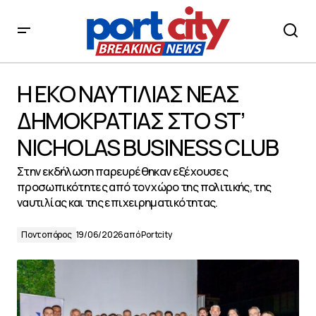
H ΕΚΟ ΝΑΥΤΙΛΙΑΣ ΝΕΑΣ ΔΗΜΟΚΡΑΤΙΑΣ ΣΤΟ ST’ NICHOLAS
BUSINESS CLUB
H ΕΚΟ ΝΑΥΤΙΛΙΑΣ ΝΕΑΣ
ΔΗΜΟΚΡΑΤΙΑΣ ΣΤΟ ST’
NICHOLAS BUSINESS CLUB
Στην εκδήλωση παρευρέθηκαν εξέχουσες
προσωπικότητες από τον χώρο της πολιτικής, της
ναυτιλίας και της επιχειρηματικότητας.
Ποντοπόρος
19/06/2026
από
Portcity