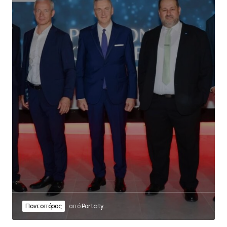
Ποντοπόρος
από
Portcity