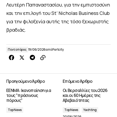
Λευτέρη Παπαναστασίου, για την εμπιστοσύνη
και την επιλογή του St’ Nicholas Business Club
για την φιλοξενία αυτής της τόσο ξεχωριστής
βραδιάς.
Ποντοπόρος
19/06/2026
από
Portcity
Προηγούμενο Άρθρο
Επόμενο Άρθρο
ΕΕΝΜΑ: Ικανοποίηση για
Οι Βερσαλλίες του 2026
τους "πράσινους
και οι 60 Ημέρες της
πόρους"
Αβεβαιότητας
Top News
Top News
Yachting
20/06/2026