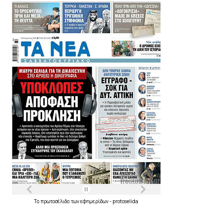
Τα
πρωτοσέλιδα
των
εφημερίδων
-
protoselida