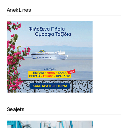
Anek Lines
Seajets