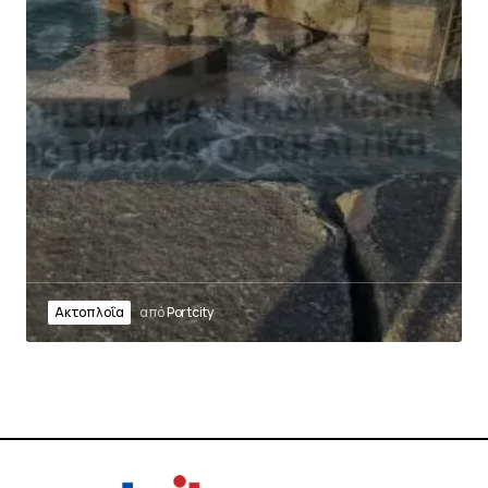
Ακτοπλοΐα
από
Portcity