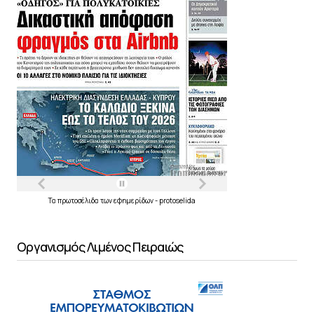
Τα
πρωτοσέλιδα
των
εφημερίδων
-
protoselida
Οργανισμός Λιμένος Πειραιώς