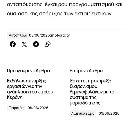
ανταπόκρισης, έγκαιρου προγραμματισμού και
ουσιαστικής στήριξης των εκπαιδευτικών.
Ακτοπλοΐα
09/06/2026
από
Portcity
Προηγούμενο Άρθρο
Επόμενο Άρθρο
Eκδήλωση έναρξης
Έρχεται προκήρυξη
εργασιών για την
διαγωνισμού
ανάπλαση του κτιρίου
Λιμενοφυλάκων με το
Κεράνη
σύστημα της
μοριοδότησης
Πειραιάς
08/06/2026
Λιμενικό Σώμα
09/06/2026