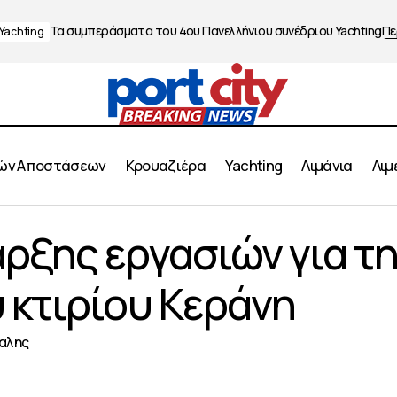
Τα συμπεράσματα του 4ου Πανελλήνιου συνέδριου Yachting
Πε
Yachting
ών Αποστάσεων
Κρουαζιέρα
Yachting
Λιμάνια
Λιμ
Eκδήλωση έναρξης εργασιών για την ανάπλαση του κτιρί
ρξης εργασιών για τ
 κτιρίου Κεράνη
ραλης