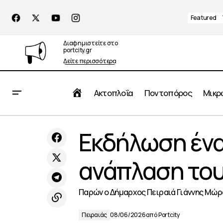
Featured
Διαφημιστείτε στο
portcity.gr
Δείτε περισσότερα
Αρχική
Ακτοπλοΐα
Ποντοπόρος
Μικρ
Ο Εμπορικός Σύλλογος Πειραιώς
Eκδήλωση ένα
χαιρετίζει την αύξηση του
Πειραιάς
ακατάσχετου ορίου
ανάπλαση του
Παρών ο Δήμαρχος Πειραιά Γιάννης Μώ
Πειραιάς
08/06/2026
από
Portcity