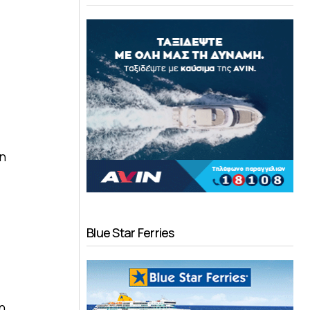
η
Blue Star Ferries
η