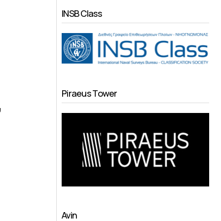
INSB Class
Piraeus Tower
ύ
Avin