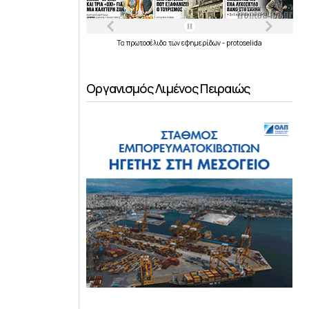
Τα
πρωτοσέλιδα
των
εφημερίδων
-
protoselida
Οργανισμός Λιμένος Πειραιώς