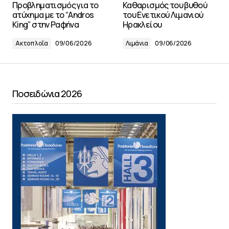
Προβληματισμός για το
Καθαρισμός του βυθού
ατύχημα με το “Andros
του Ενετικού Λιμανιού
King” στην Ραφήνα
Ηρακλείου
Ακτοπλοΐα
09/06/2026
Λιμάνια
09/06/2026
Ποσειδώνια 2026