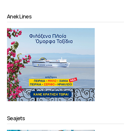
Anek Lines
Seajets