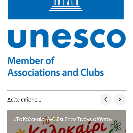
Δείτε επίσης...
«Το Καλοκαίρι Ανθίζει Στον Τινάνειο Κήπο»