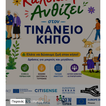
Πειραιάς
από
Portcity