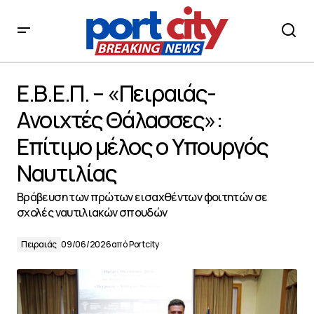
E.Β.Ε.Π. – «Πειραιάς-Ανοιχτές Θάλασσες»: Επίτιμο
μέλος ο Υπουργός Ναυτιλίας
E.Β.Ε.Π. – «Πειραιάς-
Ανοιχτές Θάλασσες»:
Επίτιμο μέλος ο Υπουργός
Ναυτιλίας
Βράβευση των πρώτων εισαχθέντων φοιτητών σε
σχολές ναυτιλιακών σπουδών
Πειραιάς
09/06/2026
από
Portcity