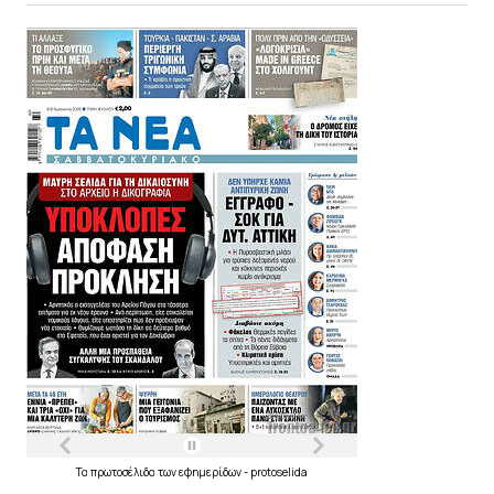
Τα
πρωτοσέλιδα
των
εφημερίδων
-
protoselida