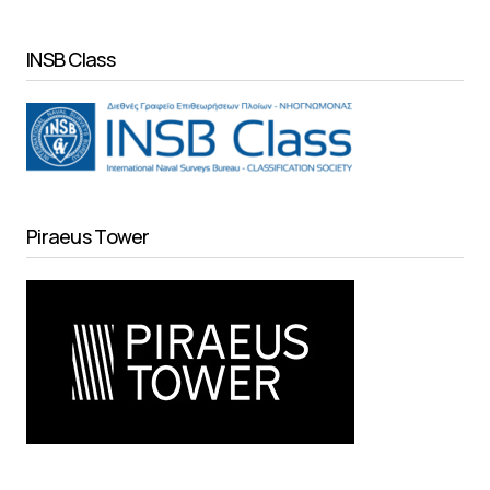
INSB Class
Piraeus Tower