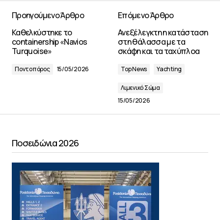
Προηγούμενο Άρθρο
Επόμενο Άρθρο
Καθελκύστηκε το
Ανεξέλεγκτη η κατάσταση
containership «Navios
στη θάλασσα με τα
Turquoise»
σκάφη και τα ταχύπλοα
Ποντοπόρος
15/05/2026
Top News
Yachting
Λιμενικό Σώμα
15/05/2026
Ποσειδώνια 2026