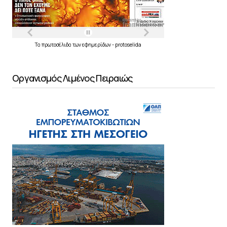
Τα
πρωτοσέλιδα
των
εφημερίδων
-
protoselida
Οργανισμός Λιμένος Πειραιώς