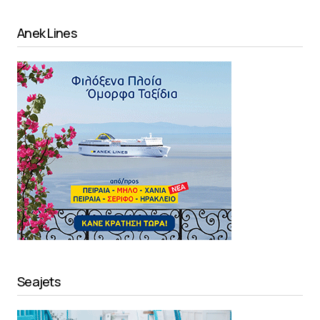
Anek Lines
Seajets