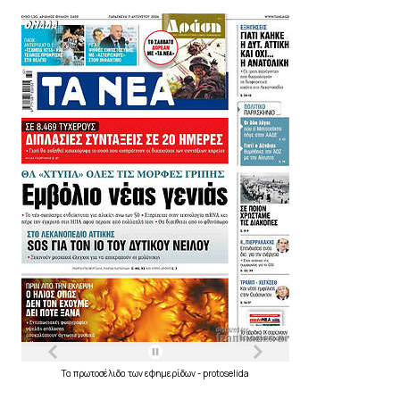
Τα
πρωτοσέλιδα
των
εφημερίδων
-
protoselida