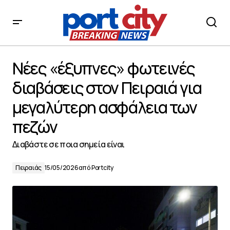
Νέες «έξυπνες» φωτεινές διαβάσεις στον Πειραιά για
μεγαλύτερη ασφάλεια των πεζών
Νέες «έξυπνες» φωτεινές
διαβάσεις στον Πειραιά για
μεγαλύτερη ασφάλεια των
πεζών
Διαβάστε σε ποια σημεία είναι
Πειραιάς
15/05/2026
από
Portcity