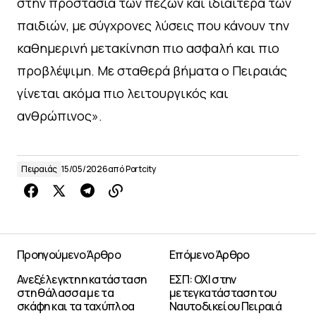
στην προστασία των πεζών και ιδιαίτερα των
παιδιών, με σύγχρονες λύσεις που κάνουν την
καθημερινή μετακίνηση πιο ασφαλή και πιο
προβλέψιμη. Με σταθερά βήματα ο Πειραιάς
γίνεται ακόμα πιο λειτουργικός και
ανθρώπινος».
Πειραιάς
15/05/2026
από
Portcity
Προηγούμενο Άρθρο
Επόμενο Άρθρο
Ανεξέλεγκτη η κατάσταση
ΕΣΠ: ΟΧΙ στην
στη θάλασσα με τα
μετεγκατάσταση του
σκάφη και τα ταχύπλοα
Ναυτοδικείου Πειραιά