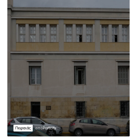
Πειραιάς
από
Portcity