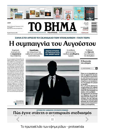
Τα
πρωτοσέλιδα
των
εφημερίδων
-
protoselida