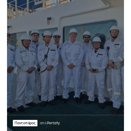
Ποντοπόρος
από
Portcity