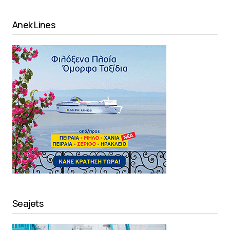
Anek Lines
Seajets