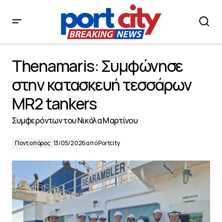
Thenamaris: Συμφώνησε στην κατασκευή τεσσάρων
MR2 tankers
Thenamaris: Συμφώνησε
στην κατασκευή τεσσάρων
MR2 tankers
Συμφερόντων του Νικόλα Μαρτίνου
Ποντοπόρος
13/05/2026
από
Portcity