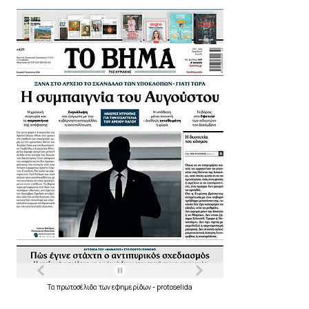
Τα
πρωτοσέλιδα
των
εφημερίδων
-
protoselida