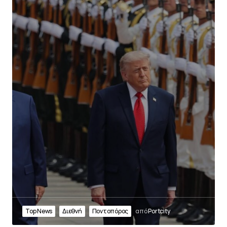
Top News
Διεθνή
Ποντοπόρος
από
Portcity