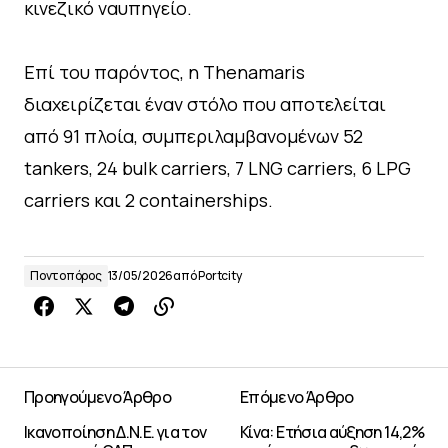
κινεζικό ναυπηγείο.
Επί του παρόντος, η Thenamaris
διαχειρίζεται έναν στόλο που αποτελείται
από 91 πλοία, συμπεριλαμβανομένων 52
tankers, 24 bulk carriers, 7 LNG carriers, 6 LPG
carriers και 2 containerships.
Ποντοπόρος
13/05/2026
από
Portcity
Προηγούμενο Άρθρο
Επόμενο Άρθρο
Ικανοποίηση Δ.Ν.Ε. για τον
Κίνα: Ετήσια αύξηση 14,2%