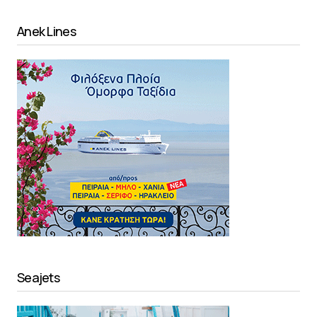
Anek Lines
Seajets