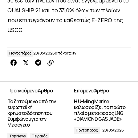
30,8% των πλοίων που είναι εγγεγραμμένα στο
QUALSHIP 21 και το 33,0% όλων των πλοίων
που επιτυγχάνουν το καθεστώς E-ZERO της
USCG.
Ποντοπόρος
20/05/2026
από
Portcity
Προηγούμενο Άρθρο
Επόμενο Άρθρο
Το ζητούμενο από την
Η U-Ming Marine
ευρωπαϊκή
καλωσορίζει το πρώτο
χρηματοδότηση του
πλοίο μεταφοράς LNG
Συμφώνου για την
«DIAMOND GAS JADE»
Μεσόγειο
Ποντοπόρος
20/05/2026
Top News
Πειραιάς