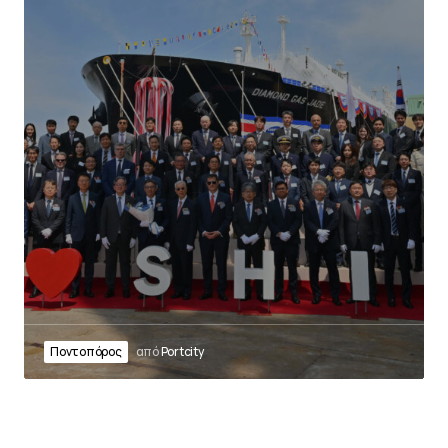
Ποντοπόρος
από
Portcity