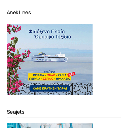
Anek Lines
Seajets