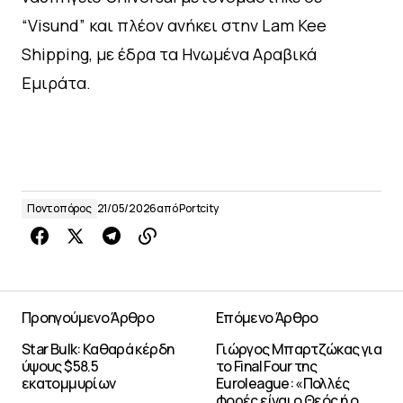
“Visund” και πλέον ανήκει στην Lam Kee
Shipping, με έδρα τα Ηνωμένα Αραβικά
Εμιράτα.
Ποντοπόρος
21/05/2026
από
Portcity
Προηγούμενο Άρθρο
Επόμενο Άρθρο
Star Bulk: Καθαρά κέρδη
Γιώργος Μπαρτζώκας για
ύψους $58.5
το Final Four της
εκατομμυρίων
Euroleague: «Πολλές
φορές είναι ο Θεός ή ο