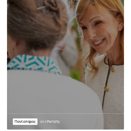
Ποντοπόρος
από
Portcity