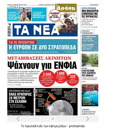
Τα
πρωτοσέλιδα
των
εφημερίδων
-
protoselida