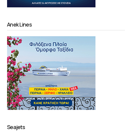
Anek Lines
Seajets