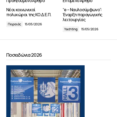
Προηγούμενο Άρθρο
Επόμενο Άρθρο
Νέοι κοινωνικοί
“e – Ναυλοσύμφωνο”:
πολυχώροι της ΚΟ.Δ.Ε.Π.
Έναρξη παραγωγικής
λειτουργίας
Πειραιάς
15/05/2026
Yachting
15/05/2026
Ποσειδώνια 2026