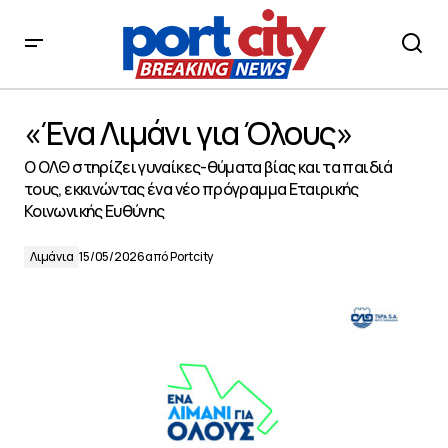
«Ένα Λιμάνι για Όλους»
«Ένα Λιμάνι για Όλους»
Ο ΟΛΘ στηρίζει γυναίκες-θύματα βίας και τα παιδιά
τους, εκκινώντας ένα νέο πρόγραμμα Εταιρικής
Κοινωνικής Ευθύνης
Λιμάνια
15/05/2026
από
Portcity