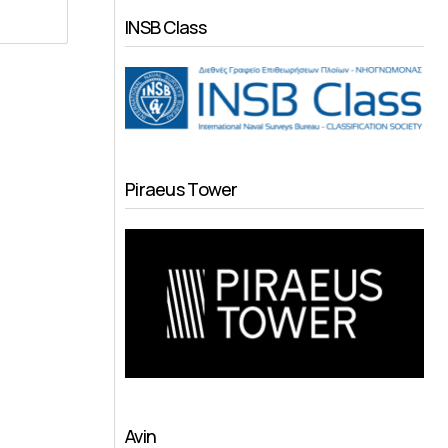
INSB Class
Piraeus Tower
Avin