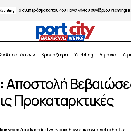
Τα συμπεράσματα του 4ου Πανελλήνιου συνέδριου Yachting
Πε
Yachting
ών Αποστάσεων
Κρουαζιέρα
Yachting
Λιμάνια
Λιμ
Ναυτιλίας: Αποστολή Βεβαιώσεων Ικανότητας στις Προκα
ς: Αποστολή Βεβαιώσ
άσεις
τις Προκαταρκτικές
nakoinwseis/pinakas-dektwn-ypopshfiwn-gia-symmetoxh-stis-