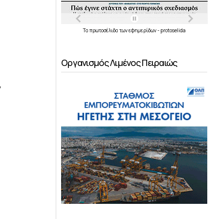
Τα
πρωτοσέλιδα
των
εφημερίδων
-
protoselida
Οργανισμός Λιμένος Πειραιώς
ν