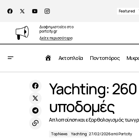
Featured
Διαφημιστείτε στο
portcity.gr
Δείτε περισσότερα
Αρχική
Ακτοπλοΐα
Ποντοπόρος
Μικρ
RINA: Στην Αθήνα το συνέδριο Ship
Yachting: 260
Top
Energy Efficiency 2026
υποδομές
Απλοποίηση και εξορθολογισμός των γρ
Top News
Yachting
27/02/2026
από
Portcity