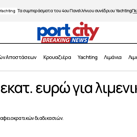
Τα συμπεράσματα του 4ου Πανελλήνιου συνέδριου Yachting
Πε
Yachting
ών Αποστάσεων
Κρουαζιέρα
Yachting
Λιμάνια
Λιμ
Yachting: 260 εκατ. ευρώ για λιμενικές υποδ
 εκατ. ευρώ για λιμενι
 News
Yachting
αφειοκρατικών διαδικασιών.