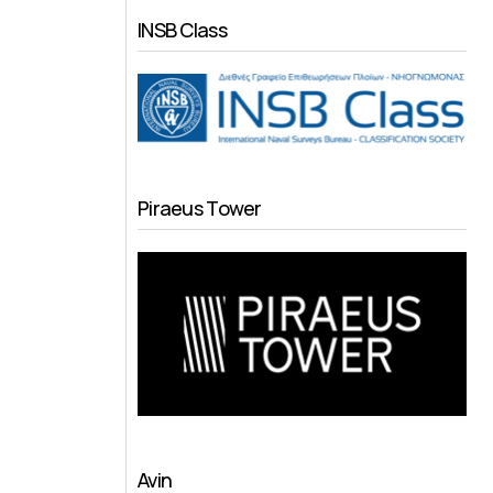
INSB Class
Piraeus Tower
Avin