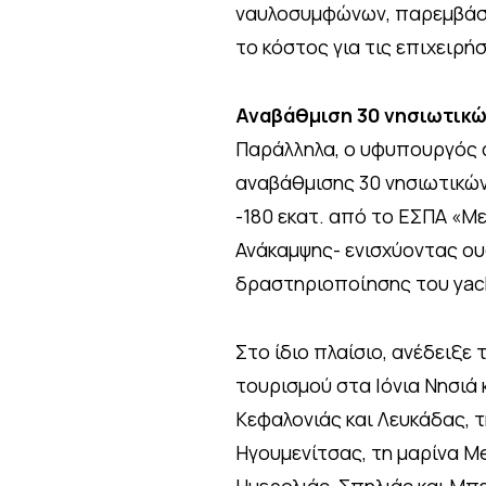
ναυλοσυμφώνων, παρεμβάσει
το κόστος για τις επιχειρήσ
Αναβάθμιση 30 νησιωτικώ
Παράλληλα, ο υφυπουργός 
αναβάθμισης 30 νησιωτικών
-180 εκατ. από το ΕΣΠΑ «Μ
Ανάκαμψης- ενισχύοντας ουσ
δραστηριοποίησης του yach
Στο ίδιο πλαίσιο, ανέδειξε
τουρισμού στα Ιόνια Νησιά 
Κεφαλονιάς και Λευκάδας, 
Ηγουμενίτσας, τη μαρίνα Me
Ημερολιάς, Σπηλιάς και Μπ