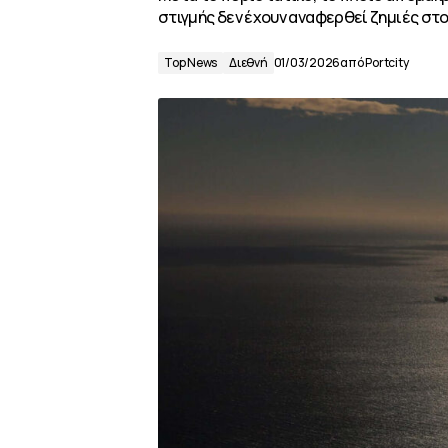
στιγμής δεν έχουν αναφερθεί ζημιές σ
Top News
Διεθνή
01/03/2026
από
Portcity