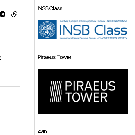
INSB Class
Piraeus Tower
ζ
Avin