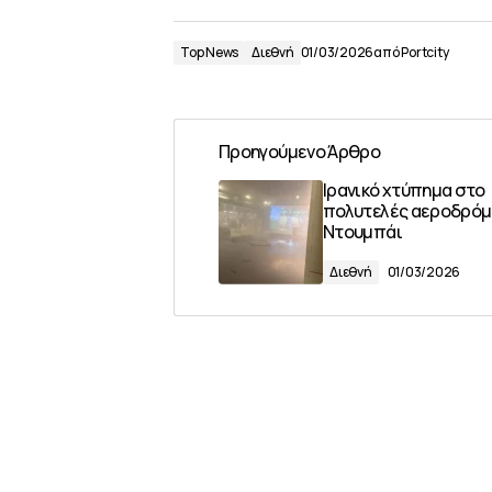
Top News
Διεθνή
01/03/2026
από
Portcity
Προηγούμενο Άρθρο
Ιρανικό χτύπημα στο
πολυτελές αεροδρόμ
Ντουμπάι
Διεθνή
01/03/2026