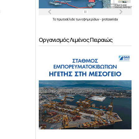
α
Τα
πρωτοσέλιδα
των
εφημερίδων
-
protoselida
Οργανισμός Λιμένος Πειραιώς