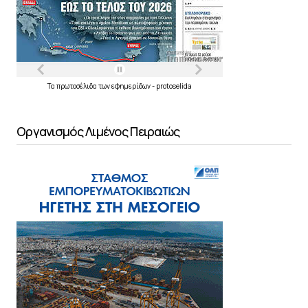
Τα
πρωτοσέλιδα
των
εφημερίδων
-
protoselida
Οργανισμός Λιμένος Πειραιώς