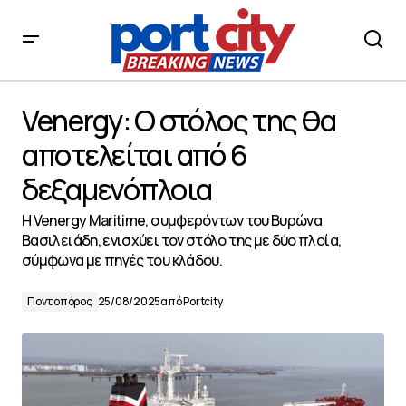
Venergy: Ο στόλος της θα αποτελείται από 6
δεξαμενόπλοια
Venergy: Ο στόλος της θα
αποτελείται από 6
δεξαμενόπλοια
Η Venergy Maritime, συμφερόντων του Βυρώνα
Βασιλειάδη, ενισχύει τον στόλο της με δύο πλοία,
σύμφωνα με πηγές του κλάδου.
Ποντοπόρος
25/08/2025
από
Portcity