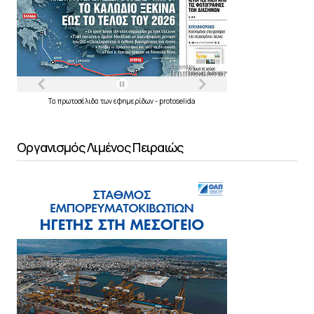
Τα
πρωτοσέλιδα
των
εφημερίδων
-
protoselida
Οργανισμός Λιμένος Πειραιώς