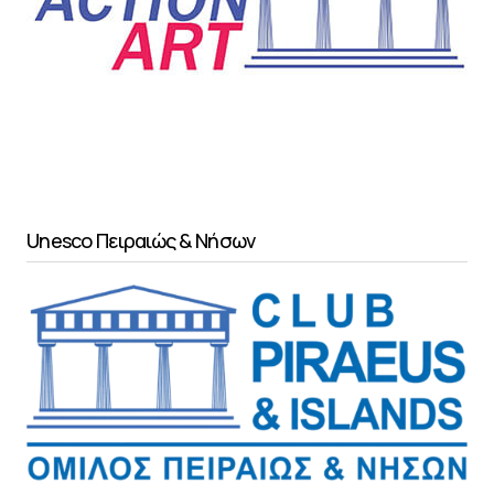
Unesco Πειραιώς & Νήσων