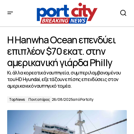
H Hanwha Ocean επενδύει επιπλέον $70 εκατ. στην
αμερικανική γιάρδα Philly
H Hanwha Ocean επενδύει
επιπλέον $70 εκατ. στην
αμερικανική γιάρδα Philly
Kι άλλα κορεατικά ναυπηγεία, συμπεριλαμβανομένου
του HD Hyundai, εξετάζουν επίσης επενδύσεις στον
αμερικανικό ναυπηγικό τομέα.
Top News
Ποντοπόρος
26/08/2025
από
Portcity