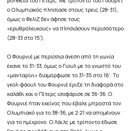
βοήθεια του Πίτερς. Με τρίποντο του Γουόρντ
ο Ολυμπιακός πλησίασε στους τρεις (28-31),
όμως ο Φελίζ δεν άφησε τους
«ερυθρόλευκους» να πλησιάσουν περισσότερο
(28-33 στο 15’).
Ο Φουρνιέ με περίσσια άνεση από τη γωνία
έκανε το 31-33, όμως ο Γιουλ με το γνωστό του
«μανταρίνι» διαμόρφωσε το 31-35 στο 16’. Το
γκολ-φάουλ του Φουρνιέ έριξε τη διαφορά στο
καλάθι και ο Πίτερς ισοφάρισε σε 36-36. Ο
Φουρνιέ ήταν εκείνος που έβαλε μπροστά τον
Ολυμπιακό για το 38-36, με 2:21 να απομένουν
για το ημίχρονο. Ο Λάιλς με τρίποντο έδωσε