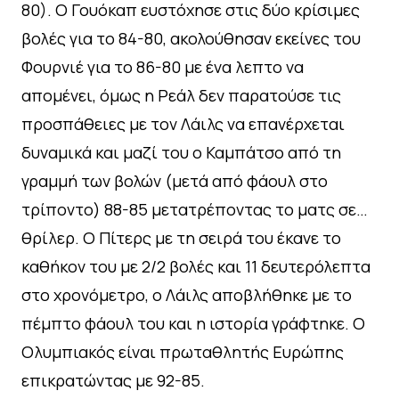
80). Ο Γουόκαπ ευστόχησε στις δύο κρίσιμες
βολές για το 84-80, ακολούθησαν εκείνες του
Φουρνιέ για το 86-80 με ένα λεπτο να
απομένει, όμως η Ρεάλ δεν παρατούσε τις
προσπάθειες με τον Λάιλς να επανέρχεται
δυναμικά και μαζί του ο Καμπάτσο από τη
γραμμή των βολών (μετά από φάουλ στο
τρίποντο) 88-85 μετατρέποντας το ματς σε…
θρίλερ. Ο Πίτερς με τη σειρά του έκανε το
καθήκον του με 2/2 βολές και 11 δευτερόλεπτα
στο χρονόμετρο, ο Λάιλς αποβλήθηκε με το
πέμπτο φάουλ του και η ιστορία γράφτηκε. Ο
Ολυμπιακός είναι πρωταθλητής Ευρώπης
επικρατώντας με 92-85.