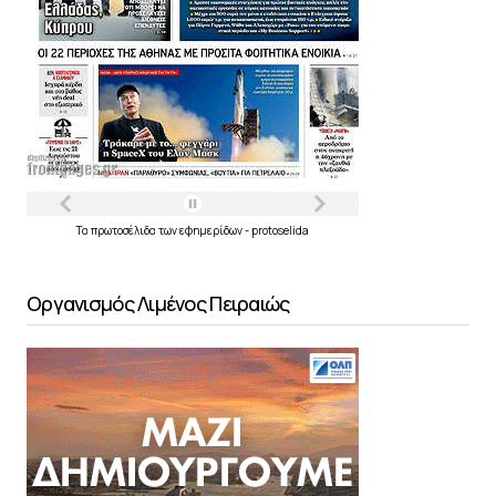
Τα
πρωτοσέλιδα
των
εφημερίδων
-
protoselida
Οργανισμός Λιμένος Πειραιώς