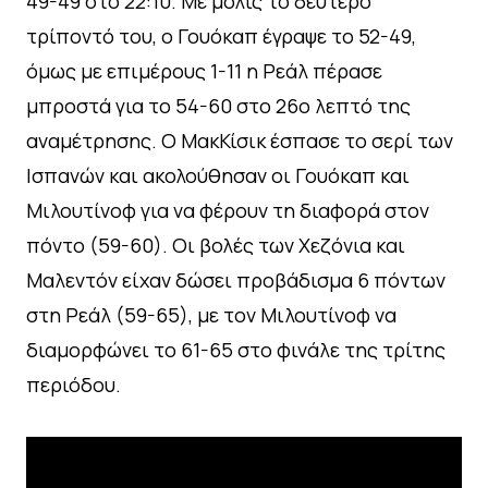
49-49 στο 22:10. Με μόλις το δεύτερο
τρίποντό του, ο Γουόκαπ έγραψε το 52-49,
όμως με επιμέρους 1-11 η Ρεάλ πέρασε
μπροστά για το 54-60 στο 26ο λεπτό της
αναμέτρησης. Ο ΜακΚίσικ έσπασε το σερί των
Ισπανών και ακολούθησαν οι Γουόκαπ και
Μιλουτίνοφ για να φέρουν τη διαφορά στον
πόντο (59-60). Oι βολές των Χεζόνια και
Μαλεντόν είχαν δώσει προβάδισμα 6 πόντων
στη Ρεάλ (59-65), με τον Μιλουτίνοφ να
διαμορφώνει το 61-65 στο φινάλε της τρίτης
περιόδου.