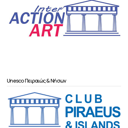
Unesco Πειραιώς & Νήσων