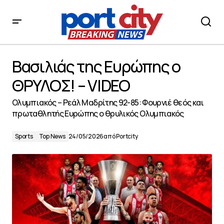
Βασιλιάς της Ευρώπης ο ΘΡΥΛΟΣ! – VIDEO
Βασιλιάς της Ευρώπης ο
ΘΡΥΛΟΣ! – VIDEO
Ολυμπιακός – Ρεάλ Μαδρίτης 92-85: Φουρνιέ θεός και
πρωταθλητής Ευρώπης ο θρυλικός Ολυμπιακός
Sports
Top News
24/05/2026
από
Portcity