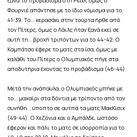
ξανά το προβάδισμα στη Ρεάλ, όμως ο
Φουρνιέ απάντησε με το ίδιο νόμισμα για το
41-39. Το… κερασάκι στην τούρτα ήρθε από
τον Πίτερς, όμως ο Λάιλς ήταν ξανά εκεί σε
αυτή τη… βροχή τριπόντων για το 44-42. Ο
Καμπάτσο έφερε το ματς στα ίσα, όμως με
καλάθι του Πίτερς ο Ολυμπιακός πήγε στα
αποδυτήρια έχοντας το προβάδισμα (46-44).
Μετά την ανάπαυλα, ο Ολυμπιακός μπήκε με
το… μαχαίρι στα δόντια με τρίποντο από τον
συνήθη… ύποπτο σε αυτπά τα ματς ΜακΚίσικ
(49-44). Ο Χεζόνια και ο Αμπάλδε, ωστόσο
έφεραν και πάλι το ματς σε ισορροπία για το