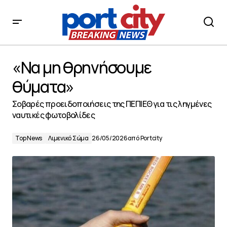
«Να μη θρηνήσουμε θύματα»
«Να μη θρηνήσουμε
θύματα»
Σοβαρές προειδοποιήσεις της ΠΕΠΙΕΘ για τις ληγμένες
ναυτικές φωτοβολίδες
Top News
Λιμενικό Σώμα
26/05/2026
από
Portcity