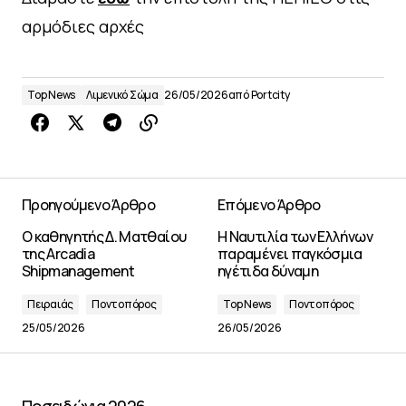
αρμόδιες αρχές
Top News
Λιμενικό Σώμα
26/05/2026
από
Portcity
Προηγούμενο Άρθρο
Επόμενο Άρθρο
Ο καθηγητής Δ. Ματθαίου
Η Ναυτιλία των Ελλήνων
της Arcadia
παραμένει παγκόσμια
Shipmanagement
ηγέτιδα δύναμη
Πειραιάς
Ποντοπόρος
Top News
Ποντοπόρος
25/05/2026
26/05/2026
Ποσειδώνια 2026