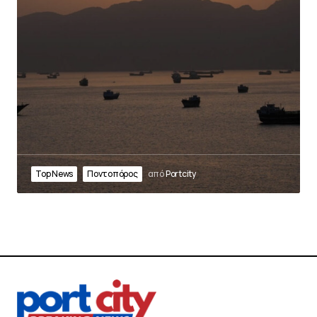
Top News
Ποντοπόρος
από
Portcity