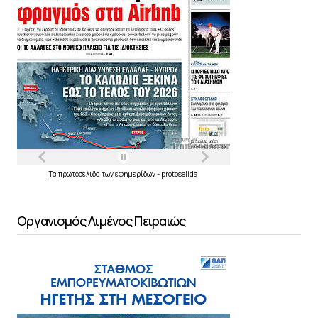
Τα
πρωτοσέλιδα
των
εφημερίδων
-
protoselida
Οργανισμός Λιμένος Πειραιώς