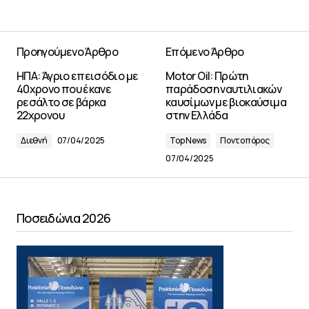
Προηγούμενο Άρθρο
Επόμενο Άρθρο
ΗΠΑ: Άγριο επεισόδιο με
Motor Oil: Πρώτη
40χρονο που έκανε
παράδοση ναυτιλιακών
ρεσάλτο σε βάρκα
καυσίμων με βιοκαύσιμα
22χρονου
στην Ελλάδα
Διεθνή
07/04/2025
Top News
Ποντοπόρος
07/04/2025
Ποσειδώνια 2026