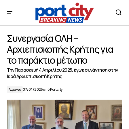
Συνεργασία ΟΛΗ – Αρχιεπισκοπής Κρήτης για το
παράκτιο μέτωπο
Συνεργασία ΟΛΗ –
Αρχιεπισκοπής Κρήτης για
το παράκτιο μέτωπο
Την Παρασκευή 4 Απριλίου 2025, έγινε συνάντηση στην
Ιερά Αρχιεπισκοπή Κρήτης
Λιμάνια
07/04/2025
από
Portcity