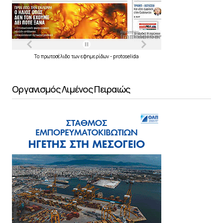
Τα
πρωτοσέλιδα
των
εφημερίδων
-
protoselida
Οργανισμός Λιμένος Πειραιώς