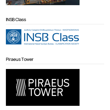
INSB Class
Piraeus Tower