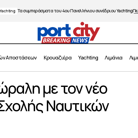
Τα συμπεράσματα του 4ου Πανελλήνιου συνέδριου Yachting
Πε
Yachting
ών Αποστάσεων
Κρουαζιέρα
Yachting
Λιμάνια
Λιμ
νάντηση Μώραλη με τον νέο Διοικητή της Σχολής Ναυτι
ραλη με τον νέο
 Σχολής Ναυτικών