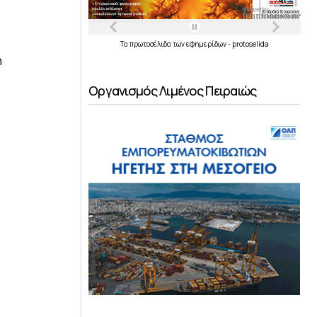
Τα
πρωτοσέλιδα
των
εφημερίδων
-
protoselida
ή
Οργανισμός Λιμένος Πειραιώς