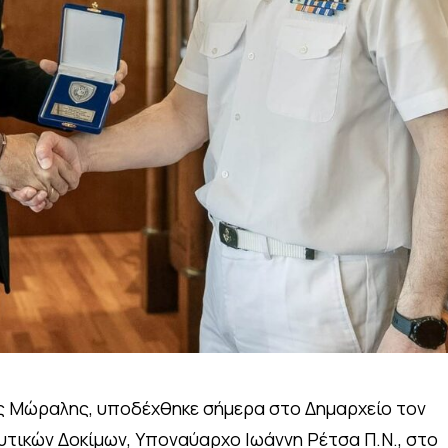
ης Μώραλης, υποδέχθηκε σήμερα στο Δημαρχείο τον
αυτικών Δοκίμων, Υποναύαρχο Ιωάννη Ρέτσα Π.Ν., στο