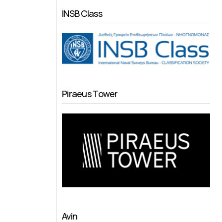
INSB Class
Piraeus Tower
Avin