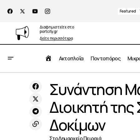
Featured
Διαφημιστείτε στο
portcity.gr
Δείτε περισσότερα
Αρχική
Ακτοπλοΐα
Ποντοπόρος
Μικρ
Ρυμουλκά: Ουσιαστικό βήμα
Συ
Συνάντηση Μώ
εκσυγχρονισμού ο νέος κανονισμός του
Πειραιάς
ΟΛΠ
Διοικητή της
Δοκίμων
Στο Δημαρχείο Πειραιά