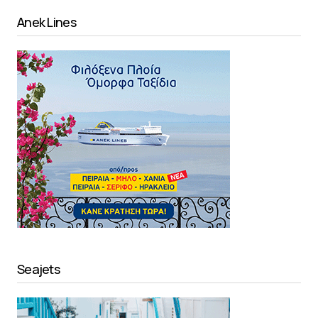
Anek Lines
Seajets