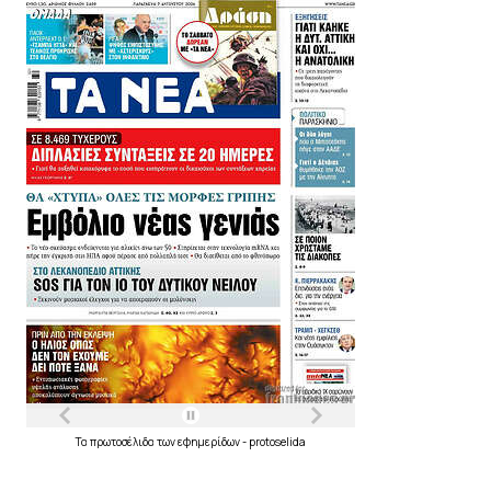
Τα
πρωτοσέλιδα
των
εφημερίδων
-
protoselida