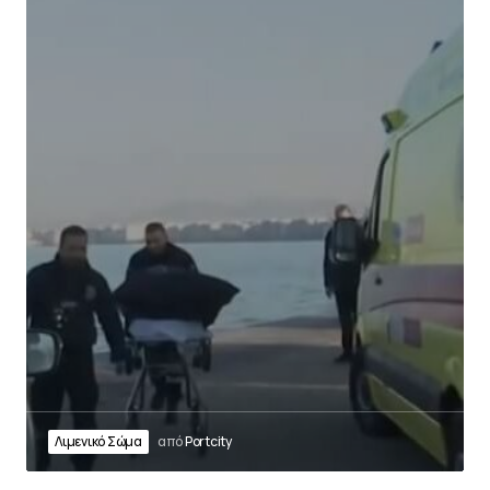
Λιμενικό Σώμα
από
Portcity