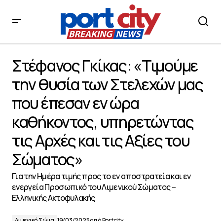
Στέφανος Γκίκας: «Τιμούμε την θυσία των Στελεχών
μας που έπεσαν εν ώρα καθήκοντος, υπηρετώντας τις
Στέφανος Γκίκας: «Τιμούμε
Αρχές και τις Αξίες του Σώματος»
την θυσία των Στελεχών μας
που έπεσαν εν ώρα
καθήκοντος, υπηρετώντας
τις Αρχές και τις Αξίες του
Σώματος»
Για την Ημέρα τιμής προς το εν αποστρατεία και εν
ενεργεία Προσωπικό του Λιμενικού Σώματος –
Ελληνικής Ακτοφυλακής
Λιμενικό Σώμα
19/03/2025
από
Portcity