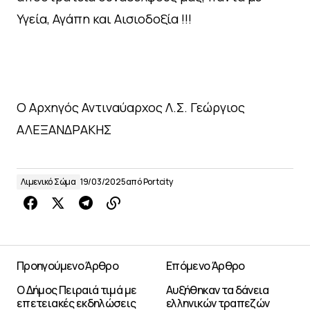
Υγεία, Αγάπη και Αισιοδοξία !!!
Ο Αρχηγός Αντιναύαρχος Λ.Σ. Γεώργιος
ΑΛΕΞΑΝΔΡΑΚΗΣ
Λιμενικό Σώμα
19/03/2025
από
Portcity
Προηγούμενο Άρθρο
Επόμενο Άρθρο
Ο Δήμος Πειραιά τιμά με
Αυξήθηκαν τα δάνεια
επετειακές εκδηλώσεις
ελληνικών τραπεζών